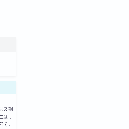
涉及到
主题，
部分。