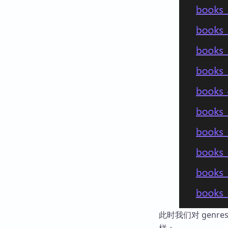
此时我们对 genr
样：