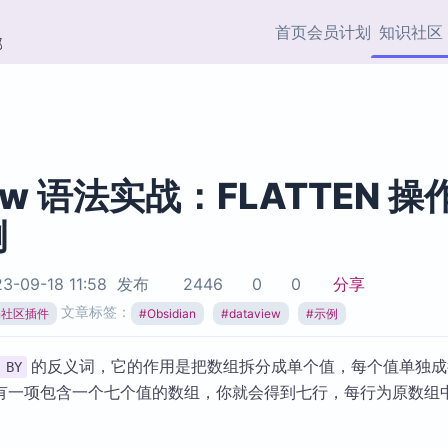
首页
会员计划
知识社区
部
快捷入口
插件与市场
效率产品
社区首页
Obsidian 插件
最近更新
插件市场与国内加速下
Ma
主题标签
载
Ob
iew 语法实战：FLATTEN 操
协作者
例
视频教程
PKMer Market
Th
加速访问 Obsidian 官方
PK
Top5
热门链接
市场
插
3-09-18 11:58
发布
2446
0
0
分享
Zotero 专题
文章标签：
ian社区插件
#
Obsidian
#
dataview
#
示例
Zotero 插件
挂
Obsidian 专题
Zotero 插件资源与加速
各
Obsidian 核心插
的反义词，它的作用是把数组拆分成单个值，每个值单独成
服务
面
 BY
Obsidian 社区插
有一项包含一个七个值的数组，你就会得到七行，每行为原数组
知识管理
ZK
Zet