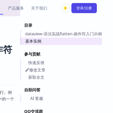
产品服务
关于我们
登录/注册
目录
教程资源
dataview-语法实战flatten-操作符入门示例
Simple MindMap
Obsidian 教程
New
rkdown 一键成图的
基础用法、插件与外观
基本实例
sidian 思维导图插件
片段
作符
参与贡献
ino
Obsidian 主题
快速反馈
Mer 出品的闪念笔记
主题下载与外观美化
件
修改文章
Zotero 教程
获取全文
件集市
Zotero 使用与插件教程
类挂件，丰富笔记页
自助问答
件
行。例
件
AI 客服
中的一个
 卡实例库
telkasten 实践示例
QQ交流群