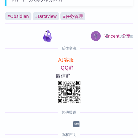
#
Obsidian
#
Dataview
#
任务管理
0
0
分享
Vincent
3篇文章
反馈交流
AI 客服
QQ群
微信群
其他渠道
版权声明