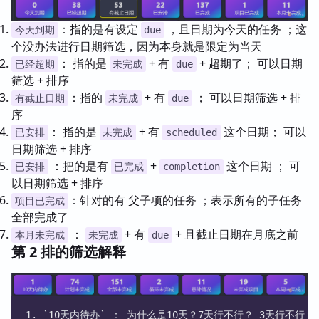
：指的是有设定
，且日期为今天的任务 ；这
今天到期
due
个没办法进行日期筛选，因为本身就是限定为当天
： 指的是
+ 有
+ 超期了； 可以日期
已经超期
未完成
due
筛选 + 排序
：指的
+ 有
； 可以日期筛选 + 排
有截止日期
未完成
due
序
： 指的是
+ 有
这个日期； 可以
已安排
未完成
scheduled
日期筛选 + 排序
：把的是有
+
这个日期 ； 可
已安排
已完成
completion
以日期筛选 + 排序
：针对的有 父子项的任务 ；表示所有的子任务
项目已完成
全部完成了
：
+ 有
+ 且截止日期在月底之前
本月未完成
未完成
due
第 2 排的筛选解释
1. `10天内待办` ： 为什么是10天？7天行不行？ 3天行不行？