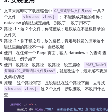
文章末尾即可下载压缩包中
一共 2
02_查询语法文件及css
个文件 ，
； 不能换成其他的名称；
view.css
view.js
dataview 的语法规定如此，别改了 ，改了用不了
路径 -1：这 2 个文件，你随便放；建议放在不是根目录的
文件夹；
路径 -2：你下载之后，放的路径，肯定与我发的演示这个
语法里面的路径不一样，自己改喔
使用：在任何一个 Page 页面，输入 dataviewjs 的查询 查
询语法，例子如下
使用：改路径，改路径，改路径，说三扁哈；
"987_Task任
, 就是改这个，最末尾不要加
务面板/02_查询语法文件及css"
反斜杠切记 ；
原理 ：这个路径写它，是说语法在这个路径下面，去寻找
这 2 个文件，所以要改，不改用什么
view.css
view.js
查 ；
(
async
 () 
=>
 {
    await dv.
view
(
"987_Task任务面板/02_查询语法文件及c