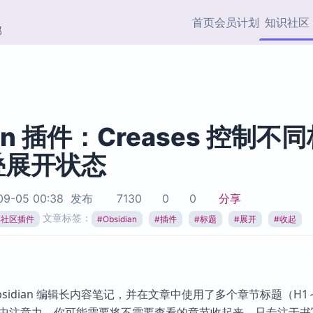
首页
会员计划
知识社区
部
快捷入口
插件与市场
效率产品
社区首页
Obsidian 插件
最近更新
插件市场与国内加速下
Ma
主题标签
载
Ob
ian 插件：Creases 控制不
协作者
叠展开状态
视频教程
PKMer Market
Th
加速访问 Obsidian 官方
PK
Top5
热门链接
市场
插
09-05 00:38
发布
7130
0
0
分享
Zotero 专题
文章标签：
ian社区插件
#
Obsidian
#
插件
#
标题
#
展开
#
收起
Zotero 插件
挂
Obsidian 专题
Zotero 插件资源与加速
各
Obsidian 核心插
服务
面
Obsidian 社区插
知识管理
ZK
bsidian 编辑长内容笔记，并在文章中使用了多个章节标题（H1
Zet
集中注意力，你可能需要将不需要查看的章节收起来，只专注于书