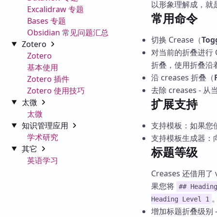
以形象理解成，就
Excalidraw 专题
常用命令
Bases 专题
Obsidian 常见问题汇总
切换 Crease（
Tog
Zotero
对当前的折叠进行 C
Zotero
折叠，使用折叠沿着 
基本使用
沿 creases 折叠（
Zotero 插件
去除 creases -
Zotero 使用技巧
扩展支持
太微
太微
知识管理应用
支持模板：如果您使
学术研究
支持模板生成器：向
其它
标题等级
英语学习
Creases 还借
果您将
## Headin
Heading Level 1
增加标题折叠级别 -