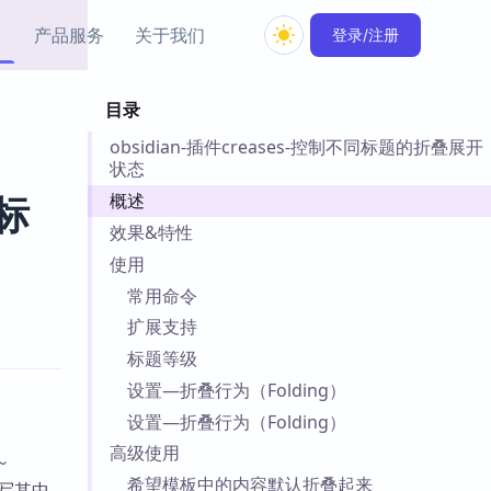
产品服务
关于我们
登录/注册
目录
教程资源
obsidian-插件creases-控制不同标题的折叠展开
Simple MindMap
Obsidian 教程
New
状态
rkdown 一键成图的
基础用法、插件与外观
sidian 思维导图插件
片段
概述
同标
效果&特性
ino
Obsidian 主题
使用
Mer 出品的闪念笔记
主题下载与外观美化
常用命令
件
扩展支持
Zotero 教程
件集市
Zotero 使用与插件教程
标题等级
类挂件，丰富笔记页
设置—折叠行为（Folding）
件
设置—折叠行为（Folding）
件
高级使用
 卡实例库
～
telkasten 实践示例
希望模板中的内容默认折叠起来
写其中