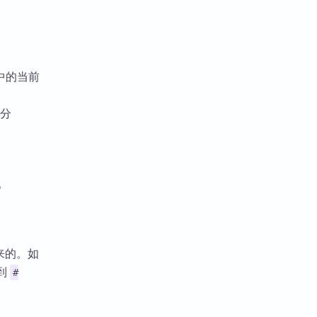
件中的当前
部分
。
出来的。如
到
#
。