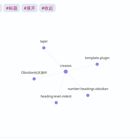
#
标题
#
展开
#
收起
lapel
template-plugin
creases
Obsidian社区插件
number-headings-obsidian
heading-level-indent