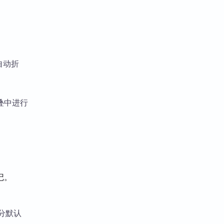
自动折
叠中进行
记。
分默认