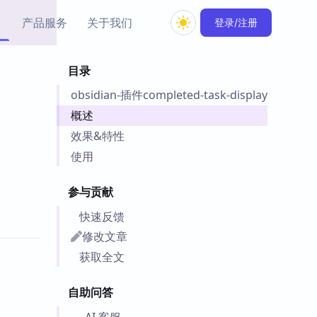
产品服务
关于我们
登录/注册
目录
教程资源
obsidian-插件completed-task-display
Simple MindMap
Obsidian 教程
New
rkdown 一键成图的
基础用法、插件与外观
概述
sidian 思维导图插件
片段
效果&特性
使用
ino
Obsidian 主题
Mer 出品的闪念笔记
主题下载与外观美化
参与贡献
件
Zotero 教程
快速反馈
件集市
Zotero 使用与插件教程
修改文章
类挂件，丰富笔记页
件
获取全文
件
自助问答
 卡实例库
telkasten 实践示例
AI 客服