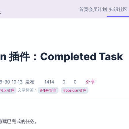
首页
会员计划
知识社区
部
快捷入口
插件与市场
效率产品
社区首页
Obsidian 插件
最近更新
插件市场与国内加速下
Ma
主题标签
载
Ob
an 插件：Completed Task
协作者
视频教程
PKMer Market
Th
加速访问 Obsidian 官方
PK
Top5
热门链接
市场
插
8-30 19:13
发布
1414
0
0
分享
Zotero 专题
文章标签：
ian社区插件
#
任务管理
#
obsidian插件
Zotero 插件
挂
Obsidian 专题
Zotero 插件资源与加速
各
Obsidian 核心插
服务
面
Obsidian 社区插
知识管理
ZK
隐藏已完成的任务。
Zet