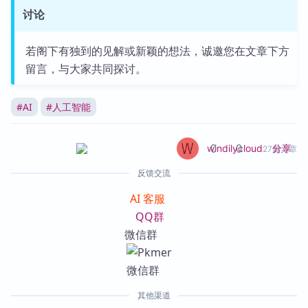
讨论
若阁下有独到的见解或新颖的想法，诚邀您在文章下方
留言，与大家共同探讨。
#
AI
#
人工智能
0
0
分享
windilycloud
27篇文章
反馈交流
AI 客服
QQ群
微信群
其他渠道