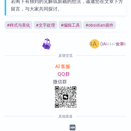
若阁下有独到的见解或新颖的想法，诚邀您在文章下方
留言，与大家共同探讨。
#
样式与美化
#
文字处理
#
编辑工具
#
obsidian插件
0
0
分享
AI
4347篇文章
反馈交流
AI 客服
QQ群
微信群
其他渠道