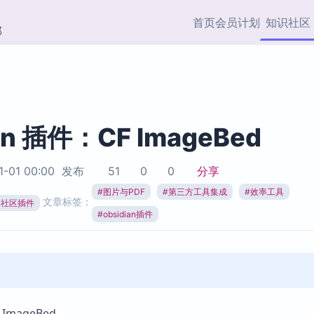
首页
会员计划
知识社区
部
快捷入口
插件与市场
效率产品
社区首页
Obsidian 插件
最近更新
插件市场与国内加速下
Ma
主题标签
载
Ob
an 插件：CF ImageBed
协作者
视频教程
PKMer Market
Th
1-01 00:00
发布
51
0
0
分享
加速访问 Obsidian 官方
PK
Top5
热门链接
市场
插
#
图片与PDF
#
第三方工具集成
#
效率工具
文章标签：
ian社区插件
Zotero 专题
#
obsidian插件
Zotero 插件
挂
Obsidian 专题
Zotero 插件资源与加速
各
Obsidian 核心插
服务
面
Obsidian 社区插
知识管理
ZK
Zet
ImageBed