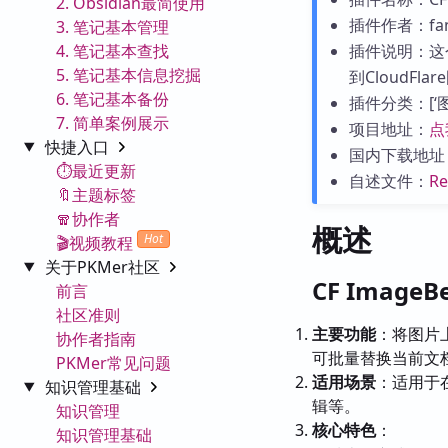
2. Obsidian最简使用
插件作者：fant
3. 笔记基本管理
4. 笔记基本查找
插件说明：这
5. 笔记基本信息挖掘
到CloudF
6. 笔记基本备份
插件分类：[‘图片
7. 简单案例展示
项目地址：
点
快捷入口
国内下载地址
⏱️最近更新
自述文件：
R
🔖主题标签
🧣协作者
概述
Hot
🎬视频教程
关于PKMer社区
CF Image
前言
社区准则
主要功能
：将图片上
协作者指南
可批量替换当前文
PKMer常见问题
适用场景
：适用于在
知识管理基础
辑等。
知识管理
核心特色
：
知识管理基础