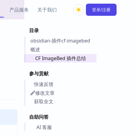
产品服务
关于我们
登录/注册
目录
教程资源
obsidian-插件cf-imagebed
Simple MindMap
Obsidian 教程
New
rkdown 一键成图的
基础用法、插件与外观
概述
sidian 思维导图插件
片段
CF ImageBed 插件总结
ino
Obsidian 主题
参与贡献
Mer 出品的闪念笔记
主题下载与外观美化
件
快速反馈
Zotero 教程
修改文章
件集市
Zotero 使用与插件教程
获取全文
类挂件，丰富笔记页
件
自助问答
件
 卡实例库
AI 客服
telkasten 实践示例