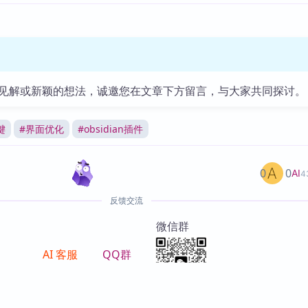
见解或新颖的想法，诚邀您在文章下方留言，与大家共同探讨。
键
#
界面优化
#
obsidian插件
0
0
AI
4
反馈交流
微信群
AI 客服
QQ群
其他渠道