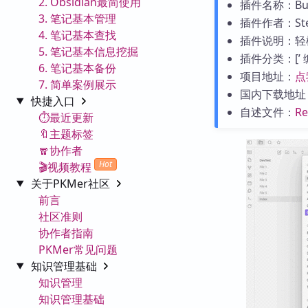
2. Obsidian最简使用
插件名称：Bulk 
3. 笔记基本管理
插件作者：Stev
4. 笔记基本查找
插件说明：轻
5. 笔记基本信息挖掘
插件分类：[’ 编辑工
6. 笔记基本备份
项目地址：
点
7. 简单案例展示
国内下载地址
快捷入口
自述文件：
R
⏱️最近更新
🔖主题标签
🧣协作者
Hot
🎬视频教程
关于PKMer社区
前言
社区准则
协作者指南
PKMer常见问题
知识管理基础
知识管理
知识管理基础