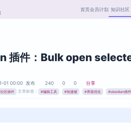
首页
会员计划
知识社区
部
快捷入口
插件与市场
效率产品
社区首页
Obsidian 插件
最近更新
插件市场与国内加速下
Ma
主题标签
载
Ob
an 插件：Bulk open select
协作者
视频教程
PKMer Market
Th
加速访问 Obsidian 官方
PK
Top5
热门链接
市场
插
1-01 00:00
发布
240
0
0
分享
Zotero 专题
文章标签：
ian社区插件
#
编辑工具
#
快捷键
#
界面优化
#
obsidian插
Zotero 插件
挂
Obsidian 专题
Zotero 插件资源与加速
各
Obsidian 核心插
服务
面
Obsidian 社区插
知识管理
ZK
Zet