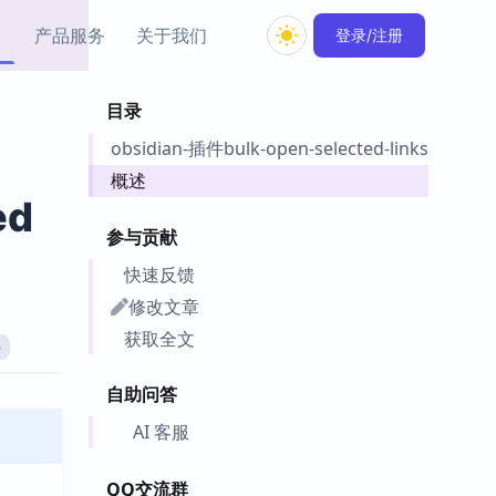
产品服务
关于我们
登录/注册
目录
教程资源
obsidian-插件bulk-open-selected-links
Simple MindMap
Obsidian 教程
New
rkdown 一键成图的
基础用法、插件与外观
概述
sidian 思维导图插件
片段
ed
参与贡献
ino
Obsidian 主题
快速反馈
Mer 出品的闪念笔记
主题下载与外观美化
件
修改文章
Zotero 教程
获取全文
件
件集市
Zotero 使用与插件教程
类挂件，丰富笔记页
自助问答
件
件
AI 客服
 卡实例库
telkasten 实践示例
QQ交流群