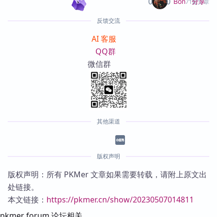
0
0
分享
Bon
71篇文章
反馈交流
AI 客服
QQ群
微信群
其他渠道
版权声明
版权声明：所有 PKMer 文章如果需要转载，请附上原文出
处链接。
本文链接：
https://pkmer.cn/show/20230507014811
pkmer forum 论坛相关