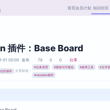
首页
会员计划
知识社区
部
快捷入口
插件与市场
效率产品
社区首页
Obsidian 插件
最近更新
插件市场与国内加速下
Ma
主题标签
载
Ob
an 插件：Base Board
协作者
视频教程
PKMer Market
Th
1-01 00:00
发布
79
0
0
分享
加速访问 Obsidian 官方
PK
Top5
热门链接
市场
插
#
任务管理
#
图表与可视化
#
效率工具
#
文件
文章标签：
ian社区插件
Zotero 专题
#
obsidian插件
Zotero 插件
挂
Obsidian 专题
Zotero 插件资源与加速
各
Obsidian 核心插
服务
面
Obsidian 社区插
知识管理
ZK
Zet
e Board