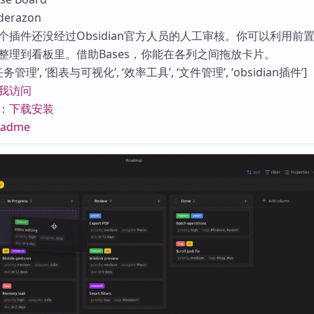
库
razon
个插件还没经过Obsidian官方人员的人工审核。你可以利用前
整理到看板里。借助Bases，你能在各列之间拖放卡片。
管理’, ‘图表与可视化’, ‘效率工具’, ‘文件管理’, ‘obsidian插件’]
我访问
：
下载安装
eadme