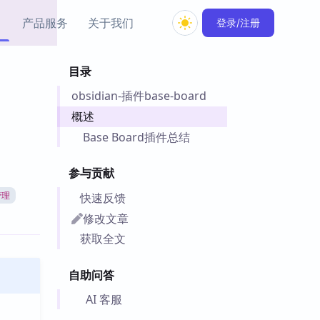
产品服务
关于我们
登录/注册
目录
教程资源
obsidian-插件base-board
Simple MindMap
Obsidian 教程
New
rkdown 一键成图的
基础用法、插件与外观
概述
sidian 思维导图插件
片段
Base Board插件总结
ino
Obsidian 主题
参与贡献
Mer 出品的闪念笔记
主题下载与外观美化
件
快速反馈
管理
Zotero 教程
修改文章
件集市
Zotero 使用与插件教程
获取全文
类挂件，丰富笔记页
件
自助问答
件
 卡实例库
AI 客服
telkasten 实践示例