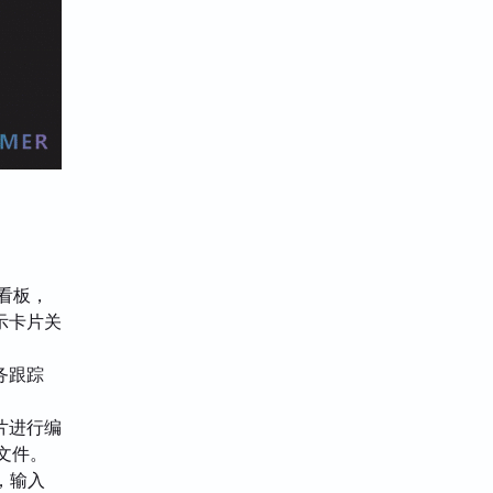
化看板，
示卡片关
务跟踪
片进行编
文件。
d”，输入