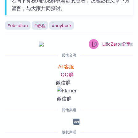
若阁下有独到的见解或新颖的想法，诚邀您在文章下方
留言，与大家共同探讨。
#
obsidian
#
教程
#
anybock
0
0
分享
LincZero
9篇文章
反馈交流
AI 客服
QQ群
微信群
其他渠道
版权声明