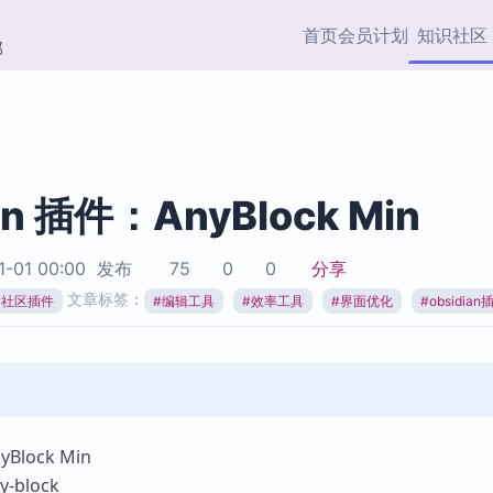
首页
会员计划
知识社区
部
快捷入口
插件与市场
效率产品
社区首页
Obsidian 插件
最近更新
插件市场与国内加速下
Ma
主题标签
载
Ob
an 插件：AnyBlock Min
协作者
视频教程
PKMer Market
Th
1-01 00:00
发布
75
0
0
分享
加速访问 Obsidian 官方
PK
Top5
文章标签：
热门链接
市场
插
ian社区插件
#
编辑工具
#
效率工具
#
界面优化
#
obsidian
Zotero 专题
Zotero 插件
挂
Obsidian 专题
Zotero 插件资源与加速
各
Obsidian 核心插
服务
面
Obsidian 社区插
知识管理
ZK
lock Min
Zet
block