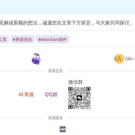
见解或新颖的想法，诚邀您在文章下方留言，与大家共同探讨。
工具
#
界面优化
#
obsidian插件
0
0
AI
4
反馈交流
微信群
AI 客服
QQ群
其他渠道