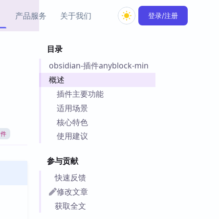
产品服务
关于我们
登录/注册
目录
教程资源
obsidian-插件anyblock-min
Simple MindMap
Obsidian 教程
New
rkdown 一键成图的
基础用法、插件与外观
概述
sidian 思维导图插件
片段
插件主要功能
适用场景
ino
Obsidian 主题
核心特色
Mer 出品的闪念笔记
主题下载与外观美化
件
插件
使用建议
Zotero 教程
件集市
Zotero 使用与插件教程
参与贡献
类挂件，丰富笔记页
件
快速反馈
件
修改文章
 卡实例库
获取全文
telkasten 实践示例