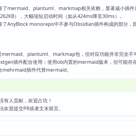
了mermaid、plantuml、markmap相关依赖，显著减小插
至262KB），大幅缩短启动时间（如从424ms降至30ms）。
了AnyBlock monorepo中不参与Obsidian插件构成的部分
mermaid、plantuml、markmap包，但对应功能并非完全
- nextgen插件配合使用；使用ob内置的mermaid版本，但可能
ehrmaid插件代替mermaid。
没有人贡献，欢迎占坑！
法欢迎提交PR或者文末留言。