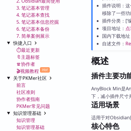
2. Obsidian最简使用
插件说明：这个
3. 笔记基本管理
移除了一些功
4. 笔记基本查找
插件分类：[‘编辑
5. 笔记基本信息挖掘
项目地址：
点
6. 笔记基本备份
7. 简单案例展示
国内下载地址
快捷入口
自述文件：
R
⏱️最近更新
🔖主题标签
概述
🧣协作者
Hot
🎬视频教程
插件主要功
关于PKMer社区
前言
AnyBlock M
社区准则
下，减小插件尺寸
协作者指南
适用场景
PKMer常见问题
知识管理基础
适用于对Obsid
知识管理
核心特色
知识管理基础