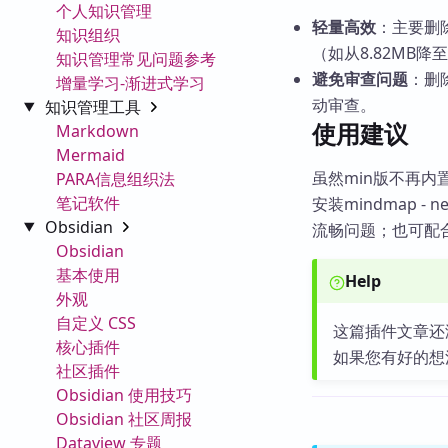
个人知识管理
轻量高效
：主要删除
知识组织
（如从8.82MB降
知识管理常见问题参考
避免审查问题
：删除
增量学习-渐进式学习
动审查。
知识管理工具
使用建议
Markdown
Mermaid
虽然min版不再内置
PARA信息组织法
笔记软件
安装mindmap 
Obsidian
流畅问题；也可配合m
Obsidian
基本使用
Help
外观
自定义 CSS
这篇插件文章还
核心插件
如果您有好的想
社区插件
Obsidian 使用技巧
Obsidian 社区周报
Dataview 专题