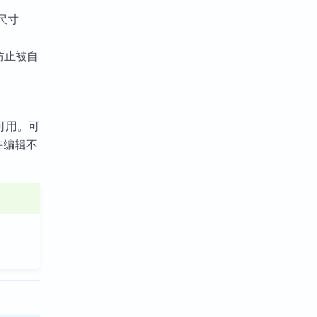
件尺寸
，防止被自
不可用。可
存在编辑不