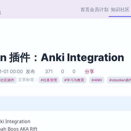
首页
会员计划
知识社区
部
快捷入口
插件与市场
效率产品
社区首页
Obsidian 插件
最近更新
插件市场与国内加速下
Ma
主题标签
载
Ob
an 插件：Anki Integration
协作者
视频教程
PKMer Market
Th
1-01 00:00
发布
371
0
0
分享
加速访问 Obsidian 官方
PK
Top5
文章标签：
热门链接
市场
插
ian社区插件
#
任务管理
#
学习与教育
#
ANKI
#
obsidian插
Zotero 专题
Zotero 插件
挂
Obsidian 专题
Zotero 插件资源与加速
各
Obsidian 核心插
服务
面
Obsidian 社区插
知识管理
ZK
Integration
Zet
Boos AKA Rift