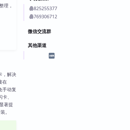
整理，
825255377
769306712
微信交流群
其他渠道
 闪卡，解决
接在
避免手动复
和闪卡、
，显著提
安装。