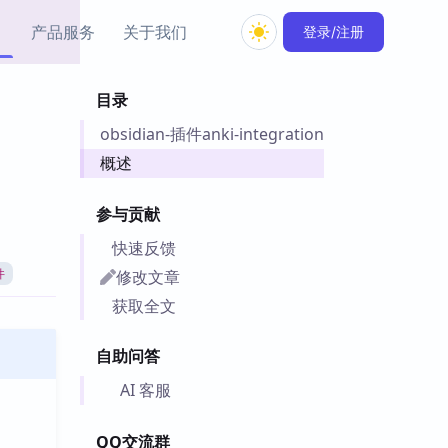
产品服务
关于我们
登录/注册
目录
教程资源
obsidian-插件anki-integration
Simple MindMap
Obsidian 教程
New
rkdown 一键成图的
基础用法、插件与外观
概述
sidian 思维导图插件
片段
参与贡献
ino
Obsidian 主题
快速反馈
Mer 出品的闪念笔记
主题下载与外观美化
件
修改文章
件
Zotero 教程
获取全文
件集市
Zotero 使用与插件教程
类挂件，丰富笔记页
自助问答
件
件
AI 客服
 卡实例库
telkasten 实践示例
QQ交流群