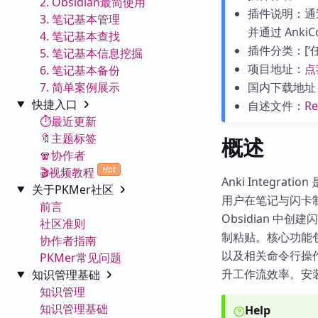
2. Obsidian最简使用
插件说明：通
3. 笔记基本管理
并通过 Anki
4. 笔记基本查找
插件分类：[‘任务管
5. 笔记基本信息挖掘
项目地址：
点
6. 笔记基本备份
7. 简单案例展示
国内下载地址
快捷入口
自述文件：
R
⏱️最近更新
🔖主题标签
概述
🧣协作者
Hot
🎬视频教程
Anki Integrat
关于PKMer社区
用户在笔记与闪卡
前言
Obsidian 中
社区准则
制粘贴。核心功能包括
协作者指南
以及相关命令行操作。
PKMer常见问题
升工作流效率。安装方
知识管理基础
知识管理
知识管理基础
Help