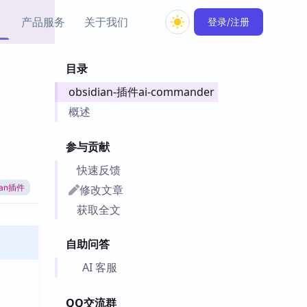
产品服务
关于我们
登录/注册
目录
教程资源
obsidian-插件ai-commander
Simple MindMap
Obsidian 教程
New
rkdown 一键成图的
基础用法、插件与外观
概述
sidian 思维导图插件
片段
参与贡献
ino
Obsidian 主题
快速反馈
Mer 出品的闪念笔记
主题下载与外观美化
件
修改文章
dian插件
Zotero 教程
获取全文
件集市
Zotero 使用与插件教程
类挂件，丰富笔记页
自助问答
件
件
AI 客服
 卡实例库
telkasten 实践示例
QQ交流群