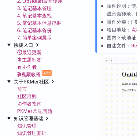
2. Obsidian最简使用
插件说明：使用 
3. 笔记基本管理
成音频转录、
4. 笔记基本查找
插件分类：[’ 数据处
5. 笔记基本信息挖掘
项目地址：
点
6. 笔记基本备份
7. 简单案例展示
国内下载地址
快捷入口
自述文件：
R
⏱️最近更新
🔖主题标签
🧣协作者
Hot
🎬视频教程
关于PKMer社区
前言
社区准则
协作者指南
PKMer常见问题
知识管理基础
知识管理
知识管理基础