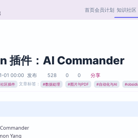
首页
会员计划
知识社区
部
快捷入口
插件与市场
效率产品
社区首页
Obsidian 插件
最近更新
插件市场与国内加速下
Ma
主题标签
载
Ob
an 插件：AI Commander
协作者
视频教程
PKMer Market
Th
1-01 00:00
发布
528
0
0
分享
加速访问 Obsidian 官方
PK
Top5
文章标签：
热门链接
市场
插
ian社区插件
#
数据处理
#
图片与PDF
#
自动化与AI
#
obsi
Zotero 专题
Zotero 插件
挂
Obsidian 专题
Zotero 插件资源与加速
各
Obsidian 核心插
服务
面
Obsidian 社区插
知识管理
ZK
Commander
Zet
on Yang