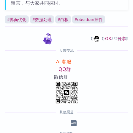
留言，与大家共同探讨。
#
界面优化
#
数据处理
#
白板
#
obsidian插件
0
0
分享
OS
357篇文章
反馈交流
AI 客服
QQ群
微信群
其他渠道