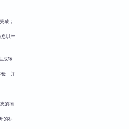
动完成；
；
文信息以生
件生成转
 体验，并
；
态的插
开的标