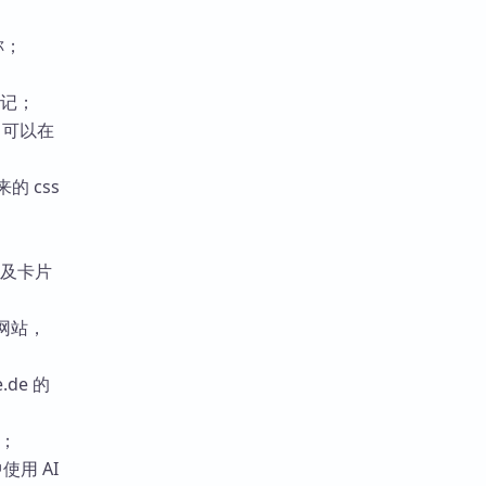
称；
笔记；
，可以在
的 css
以及卡片
的网站，
.de 的
；
中使用 AI