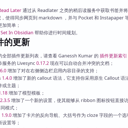
Read Later
通过从 Readlater 之类的稍后读服务中获取书签并
记，使得同步网页到 markdown ，并与 Pocket 和 Instapaper
更加简单；
的
Set In Obsidian
帮助你进行时间规划。
件的更新
部插件更新列表，请查看 Ganessh Kumar 的
插件更新索引
务的 Livesync
0.17.2
现在可以自动合并冲突的文档；
6.0
增加了对在右侧侧边栏启用内容目录的支持；
s
1.4.0
增加了新的 callout 语法，它支持你采用原生 Callout 
件或主题；
1.18
增加了模型模板；
2.3.5
增加了一个新的设置，使其能够从 ribbon 图标按钮直接
 的不同模式；
n
1.9.0
增加了卡片的反向导航、大括号作为 cloze 字段的一个
新设置等；