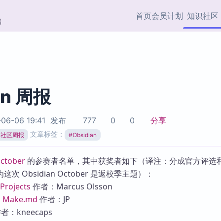
首页
会员计划
知识社区
部
快捷入口
插件与市场
效率产品
社区首页
Obsidian 插件
最近更新
插件市场与国内加速下
Ma
主题标签
载
Ob
an 周报
协作者
视频教程
PKMer Market
Th
06-06 19:41
发布
777
0
0
分享
加速访问 Obsidian 官方
PK
Top5
文章标签：
热门链接
市场
插
ian社区周报
#
Obsidian
Zotero 专题
Zotero 插件
挂
October
的参赛者名单，其中获奖者如下（译注：分成官方评选
Obsidian 专题
Zotero 插件资源与加速
各
 Obsidian October 是返校季主题）：
Obsidian 核心插
服务
面
Projects
作者：Marcus Olsson
Obsidian 社区插
：
Make.md
作者：JP
知识管理
ZK
者：kneecaps
Zet