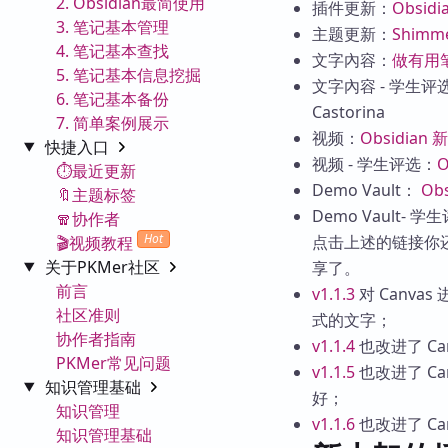
2. Obsidian最简使用
插件更新：
Obsidi
3. 笔记基本管理
主题更新：
Shimmer
4. 笔记基本查找
文字內容：
做有用笔
5. 笔记基本信息挖掘
文字內容 - 学生评
6. 笔记基本备份
Castorina
7. 简单案例展示
视频：
Obsidian
快捷入口
视频 - 学生评选：
⏱️最近更新
Demo Vault：
Obs
🔖主题标签
Demo Vault- 
🧣协作者
Hot
点击上述的链接你还可
🎬视频教程
关于PKMer社区
享了。
前言
v1.1.3
对 Canv
社区准则
式的文字；
协作者指南
v1.1.4
也改进了 Ca
PKMer常见问题
v1.1.5
也改进了 C
知识管理基础
好；
知识管理
v1.1.6
也改进了 C
知识管理基础