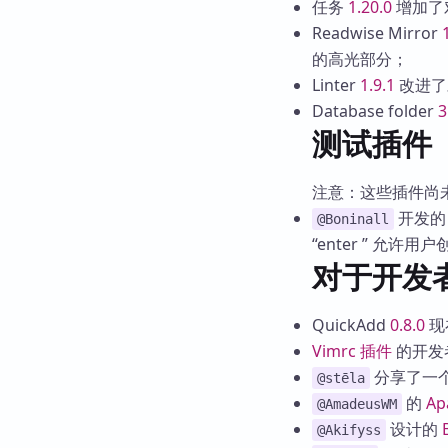
任务
1.20.0
增加了
Readwise Mirror
的高光部分；
Linter
1.9.1
改进了
Database folder
3
测试插件
注意：这些插件尚
开发
@Boninall
“enter ” 允许用户
对于开发
QuickAdd
0.8.0
现
Vimrc 插件
的开发
分享了一个 
@stēla
的
Ap
@AmadeusWM
设计的
@Akifyss