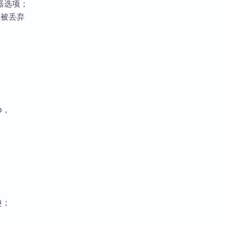
器选项；
滤被丢弃
p，
趣；