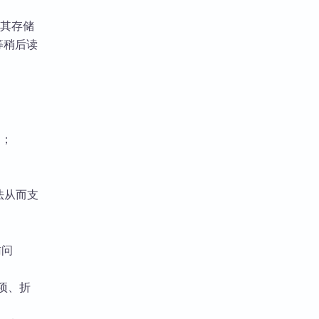
将其存储
 等稍后读
；
语法从而支
访问
选项、折