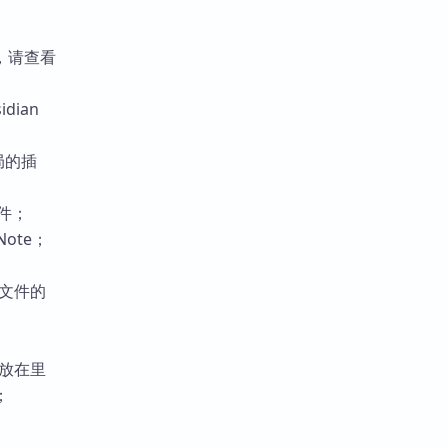
，请查看
dian
局的插
插件；
ote；
文件的
放在里
；