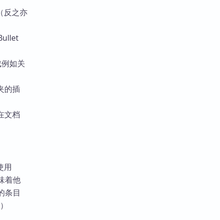
标记（反之亦
let
成例如关
夹的插
并在文档
使用
味着他
的条目
；）