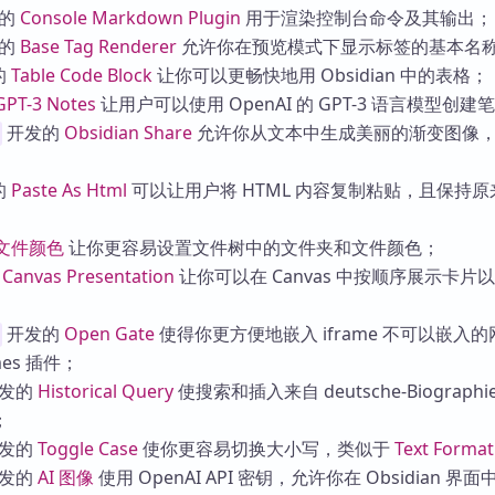
的
Console Markdown Plugin
用于渲染控制台命令及其输出；
的
Base Tag Renderer
允许你在预览模式下显示标签的基本名
的
Table Code Block
让你可以更畅快地用 Obsidian 中的表格；
GPT-3 Notes
让用户可以使用 OpenAI 的 GPT-3 语言模型创建
开发的
Obsidian Share
允许你从文本中生成美丽的渐变图像
的
Paste As Html
可以让用户将 HTML 内容复制粘贴，且保持原来
文件颜色
让你更容易设置文件树中的文件夹和文件颜色；
的
Canvas Presentation
让你可以在 Canvas 中按顺序展示卡片
开发的
Open Gate
使得你更方便地嵌入 iframe 不可以嵌入
mes 插件；
发的
Historical Query
使搜索和插入来自 deutsche-Biographie
；
发的
Toggle Case
使你更容易切换大小写，类似于
Text Format
发的
AI 图像
使用 OpenAI API 密钥，允许你在 Obsidian 界面