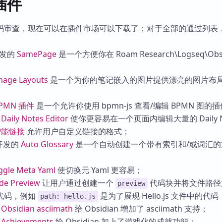
插件
码审查，现在可以在插件市场可以下载了；对于全部的通过列表
发的
SamePage
是一个方便你在 Roam Research\Logseq\Obsi
mage Layouts
是一个为你的笔记嵌入的图片提供漂亮的图片布
PMN 插件
是一个允许你使用 bpmn-js 查看/编辑 BPMN 图的
的
Daily Notes Editor
使你更容易在一个页面内编辑大量的 Daily N
智能链接
允许用户自定义链接的格式；
开发的
Auto Glossary
是一个自动创建一个带有索引和/或词汇的
ggle Meta Yaml
使切换元 Yaml 更容易；
de Preview
让用户通过创建一个
代码块并将文件路径
preview
代码，例如
是为了展现 Hello.js 文件中的代码
path: hello.js
的
Obsidian asciimath
给 Obsidian 增加了 asciimath 支持；
的
Achievements
给 Obsidian 加上了游戏化的成就功能；