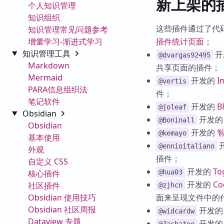
新上架的
个人知识管理
知识组织
这些插件通过了代
知识管理常见问题参考
增量学习-渐进式学习
插件统计页面
；
知识管理工具
开
@dvargas92495
Markdown
共享页面的插件；
Mermaid
开发的
I
@vertis
PARA信息组织法
件；
笔记软件
开发的
B
@joleaf
Obsidian
开发
@Boninall
Obsidian
开发的
@kemayo
基本使用
@ennioitaliano
外观
插件；
自定义 CSS
开发的
To
核心插件
@hua03
开发的
Co
社区插件
@zjhcn
Obsidian 使用技巧
面来呈现文件中的
Obsidian 社区周报
开发
@widcardw
Dataview 专题
开发