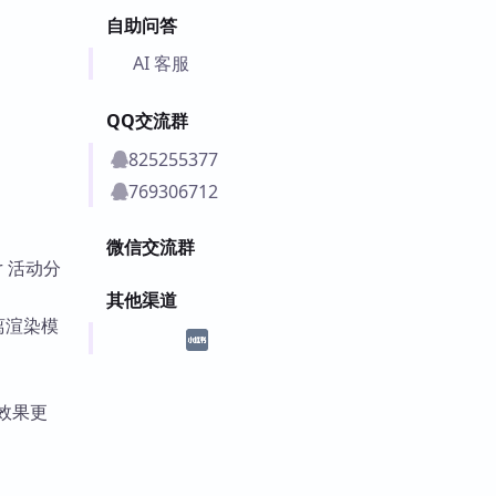
自助问答
AI 客服
QQ交流群
825255377
769306712
微信交流群
r 活动分
其他渠道
离渲染模
染效果更