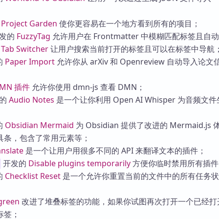
的
Project Garden
使你更容易在一个地方看到所有的项目；
发的
FuzzyTag
允许用户在 Frontmatter 中模糊匹配标签且自
的
Tab Switcher
让用户搜索当前打开的标签且可以在标签中导航
的
Paper Import
允许你从 arXiv 和 Openreview 自动导入论
MN 插件
允许你使用 dmn-js 查看 DMN；
的
Audio Notes
是一个让你利用 Open AI Whisper 为音频文
的
Obsidian Mermaid
为 Obsidian 提供了改进的 Mermaid.js
具条，包含了常用元素等；
anslate
是一个让用户用很多不同的 API 来翻译文本的插件；
开发的
Disable plugins temporarily
方便你临时禁用所有插件
的
Checklist Reset
是一个允许你重置当前的文件中的所有任务状
green
改进了堆叠标签的功能，如果你试图再次打开一个已经打
标签；