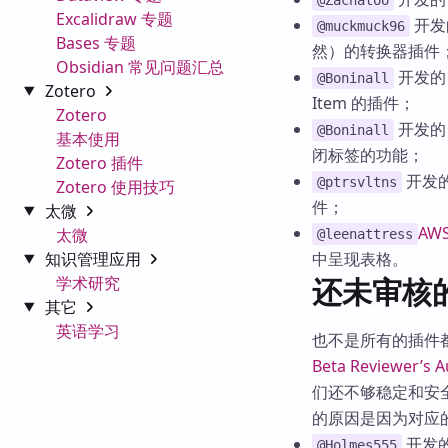
@Zachatoo
Excalidraw 专题
开发
@muckmuck96
Bases 专题
然）的转换器插件
Obsidian 常见问题汇总
开发
@Boninall
Zotero
Item 的插件；
Zotero
开发
@Boninall
基本使用
闭标签的功能；
Zotero 插件
开发
@ptrsvltns
Zotero 使用技巧
件；
太微
AWS
太微
@leenattress
知识管理应用
中呈现表格。
还未审核
学术研究
其它
英语学习
也不是所有的插件
Beta Reviewer’s A
们还不够稳定和安
的原因是因为对应
开发
@Holmes555