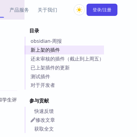
产品服务
关于我们
登录/注册
目录
教程资源
obsidian-周报
Simple MindMap
Obsidian 教程
New
rkdown 一键成图的
基础用法、插件与外观
新上架的插件
sidian 思维导图插件
片段
还未审核的插件（截止到上周五）
已上架插件的更新
ino
Obsidian 主题
测试插件
Mer 出品的闪念笔记
主题下载与外观美化
件
对于开发者
Zotero 教程
件集市
和学生评
Zotero 使用与插件教程
参与贡献
类挂件，丰富笔记页
件
快速反馈
件
修改文章
 卡实例库
获取全文
telkasten 实践示例