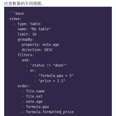
任意数量的不同视图。
```base
views:
  - type: table
    name: "My table"
    limit: 10
    groupBy:
      property: note.age
      direction: DESC
    filters:
      and:
        - 'status != "done"'
        - or:
            - "formula.ppu > 5"
            - "price > 2.1"
    order:
      - file.name
      - file.ext
      - note.age
      - formula.ppu
      - formula.formatted_price