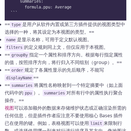
    summaries:
      formula.ppu: Average
```
==
是用户从软件内置或第三方插件提供的视图类型中
type
选择的一种，将其设定为本视图的类型。==
是显示名称，可用于定义默认视图。
name
的定义规则同上文，但仅应用于本视图。
filters
==
指定一个属性和排序方向。根据每行指定属性
groupBy
的值，按照排序方向，将行归入不同组别（group）。==
==
规定了各属性显示的先后顺序，不能写
order
==
displayName
==
将属性名称映射到一个特定摘要中（如上面
summaries
代码中的
）。
对所有行中的属性执行聚合
ppu
summaries
操作。==
视图
可以添加额外的数据来存储维护状态或正确渲染所需的
任何信息，但是插件作者应注意不要使用核心 Bases 插件
已在使用的键。例如，表格视图可以使用
来限制行
limit
数，或选择使用哪一列来对行进行排序及其方向。像地图这