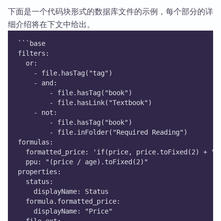
下面是一个代码块形式的数据库文件的示例，每个部分的详
细介绍将在下文中给出。
```base
filters:
  or:
    - file.hasTag("tag")
    - and:
        - file.hasTag("book")
        - file.hasLink("Textbook")
    - not:
        - file.hasTag("book")
        - file.inFolder("Required Reading")
formulas:
  formatted_price: 'if(price, price.toFixed(2) + " 
  ppu: "(price / age).toFixed(2)"
properties:
  status:
    displayName: Status
  formula.formatted_price:
    displayName: "Price"