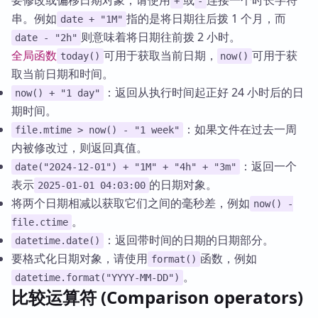
要修改或偏移日期对象，请使用
或
连接一个时长字符
+
-
串。例如
指的是将日期往后拨 1 个月，而
date + "1M"
则意味着将日期往前拨 2 小时。
date - "2h"
全局函数
可用于获取当前日期，
可用于获
today()
now()
取当前日期和时间。
：返回从执行时间起正好 24 小时后的日
now() + "1 day"
期时间。
：如果文件在过去一周
file.mtime > now() - "1 week"
内被修改过，则返回真值。
：返回一个
date("2024-12-01") + "1M" + "4h" + "3m"
表示
的日期对象。
2025-01-01 04:03:00
将两个日期相减以获取它们之间的毫秒差，例如
now() -
。
file.ctime
：返回带时间的日期的日期部分。
datetime.date()
要格式化日期对象，请使用
函数，例如
format()
。
datetime.format("YYYY-MM-DD")
比较运算符 (Comparison operators)