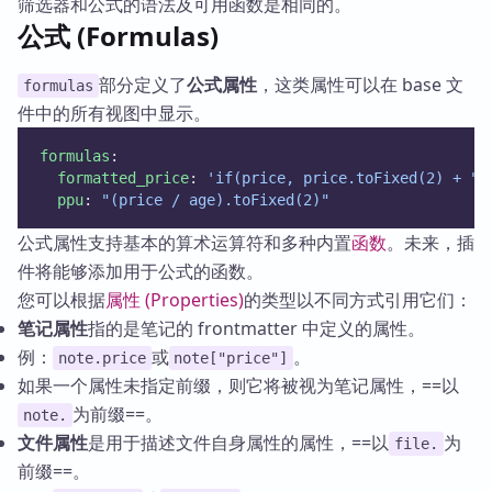
筛选器和公式的语法及可用函数是相同的。
公式 (Formulas)
部分定义了
公式属性
，这类属性可以在 base 文
formulas
件中的所有视图中显示。
formulas
:
formatted_price
: 
'if(price, price.toFixed(2) + " 
ppu
: 
"(price / age).toFixed(2)"
公式属性支持基本的算术运算符和多种内置
函数
。未来，插
件将能够添加用于公式的函数。
您可以根据
属性 (Properties)
的类型以不同方式引用它们：
笔记属性
指的是笔记的 frontmatter 中定义的属性。
例：
或
。
note.price
note["price"]
如果一个属性未指定前缀，则它将被视为笔记属性，==以
为前缀==。
note.
文件属性
是用于描述文件自身属性的属性，==以
为
file.
前缀==。