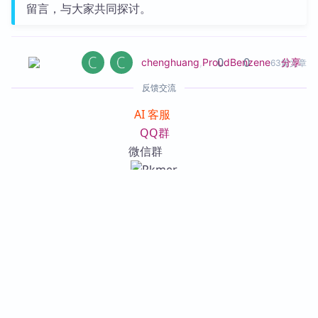
留言，与大家共同探讨。
0
0
分享
chenghuang
,
ProudBenzene
63篇文章
反馈交流
AI 客服
QQ群
微信群
其他渠道
版权声明
版权声明：所有 PKMer 文章如果需要转载，请附上原文出
处链接。