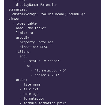
  file.ext:
    displayName: Extension
summaries:
  customAverage: 'values.mean().round(3)'
views:
  - type: table
    name: "My table"
    limit: 10
    groupBy:
      property: note.age
      direction: DESC
    filters:
      and:
        - 'status != "done"'
        - or:
            - "formula.ppu > 5"
            - "price > 2.1"
    order:
      - file.name
      - file.ext
      - note.age
      - formula.ppu
      - formula.formatted_price