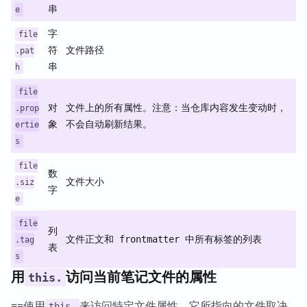
串
e
字
file
符
文件路径
.pat
串
h
file
对
文件上的所有属性。注意：当仓库内容发生变动时，
.prop
象
不会自动刷新结果。
ertie
s
file
数
文件大小
.siz
字
e
file
列
文件正文和 frontmatter 中所有标签的列表
.tag
表
s
用
访问当前笔记文件的属性
this.
==使用
来访问特定文件属性，它所指向的文件取决
this.