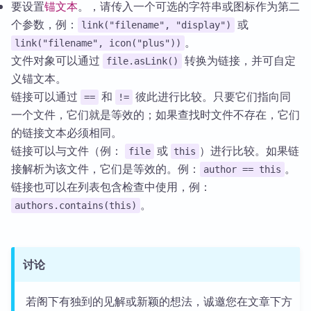
要设置
锚文本
。，请传入一个可选的字符串或图标作为第二
个参数，例：
或
link("filename", "display")
。
link("filename", icon("plus"))
文件对象可以通过
转换为链接，并可自定
file.asLink()
义锚文本。
链接可以通过
和
彼此进行比较。只要它们指向同
==
!=
一个文件，它们就是等效的；如果查找时文件不存在，它们
的链接文本必须相同。
链接可以与文件（例：
或
）进行比较。如果链
file
this
接解析为该文件，它们是等效的。例：
。
author == this
链接也可以在列表包含检查中使用，例：
。
authors.contains(this)
讨论
若阁下有独到的见解或新颖的想法，诚邀您在文章下方