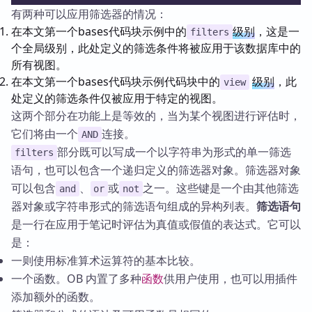
有两种可以应用筛选器的情况：
在本文第一个bases代码块示例中的
级别
，这是一
filters
个全局级别，此处定义的筛选条件将被应用于该数据库中的
所有视图。
在本文第一个bases代码块示例代码块中的
级别
，此
view
处定义的筛选条件仅被应用于特定的视图。
这两个部分在功能上是等效的，当为某个视图进行评估时，
它们将由一个
连接。
AND
部分既可以写成一个以字符串为形式的单一筛选
filters
语句，也可以包含一个递归定义的筛选器对象。筛选器对象
可以包含
、
或
之一。这些键是一个由其他筛选
and
or
not
器对象或字符串形式的筛选语句组成的异构列表。
筛选语句
是一行在应用于笔记时评估为真值或假值的表达式。它可以
是：
一则使用标准算术运算符的基本比较。
一个函数。OB 内置了多种
函数
供用户使用，也可以用插件
添加额外的函数。