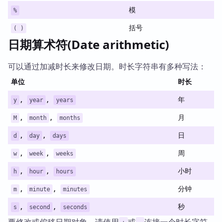
模
%
括号
( )
日期算术符(Date arithmetic)
可以通过加减时长来修改日期。时长字符串有多种写法：
单位
时长
,
,
年
y
year
years
,
,
月
M
month
months
,
,
日
d
day
days
,
,
周
w
week
weeks
,
,
小时
h
hour
hours
,
,
分钟
m
minute
minutes
,
,
秒
s
second
seconds