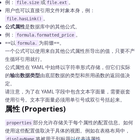
例：
或
。
file.size
file.ext
用户也可以直接引用文件对象本身，例：
。
file.hasLink()
公式属性
是数据库中的其他公式。
例：
。
formula.formatted_price
==以
为前缀==。
formula.
一个公式可以使用来自其他公式属性所导出的值，只要不产
生循环引用就行。
公式属性在 YAML 中始终以字符串形式存储，但它们实际
的
输出数据类型
由底层数据的类型和所用函数的返回值决
定。
请注意，为了在 YAML 字段中包含文本字面量，需要嵌套
使用引号。文本字面量必须用单引号或双引号括起来。
属性 (Properties)
部分允许存储关于每个属性的配置信息。如何
properties
使用这些配置值取决于具体的视图。例如在表格布局中，
将被用于列标题
以代表该属性
。
displayName