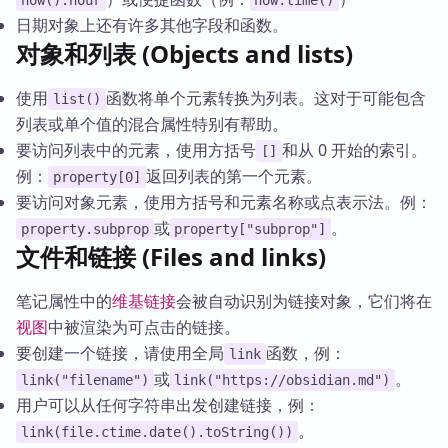
now().hour
now.time()
日期对象上还有许多其他字段和函数。
对象和列表 (Objects and lists)
使用
函数将单个元素转换为列表。这对于可能包含
list()
列表或单个值的混合属性特别有帮助。
要访问列表中的元素，使用方括号
和从 0 开始的索引。
[]
例：
返回列表的第一个元素。
property[0]
要访问对象元素，使用方括号和元素名称或点表示法。例：
或
。
property.subprop
property["subprop"]
文件和链接 (Files and links)
笔记属性中的
维基链接
会被自动识别为链接对象，它们将在
视图
中被渲染为可点击的链接。
要创建一个链接，请使用全局
函数，例：
link
或
。
link("filename")
link("https://obsidian.md")
用户可以从任何字符串出发创建链接，例：
。
link(file.ctime.date().toString())