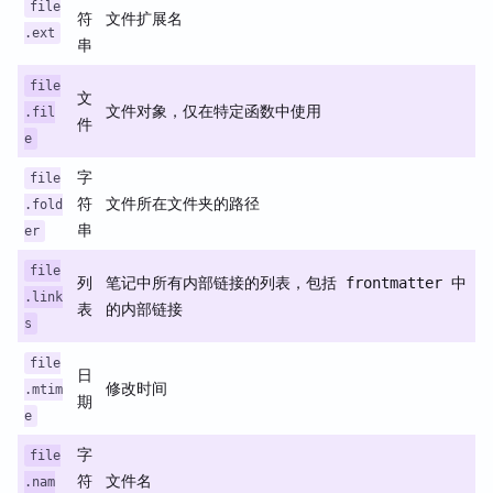
file
符
文件扩展名
.ext
串
file
文
文件对象，仅在特定函数中使用
.fil
件
e
字
file
符
文件所在文件夹的路径
.fold
串
er
file
列
笔记中所有内部链接的列表，包括 frontmatter 中
.link
表
的内部链接
s
file
日
修改时间
.mtim
期
e
字
file
符
文件名
.nam