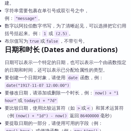
建。
字符串需要包裹在单引号或双引号之中，
例：
。
"message"
数字以阿拉伯数字书写，为了清晰起见，可以选择把它们用
括号括起来。例：
或
。
1
(2.5)
布尔值写为
或
，不带引号。
true
false
日期和时长 (Dates and durations)
日期可以表示一个特定的日期，也可以表示一个由函数指定
的日期和时间，还可以表示已分配给属性的类型。
要创建一个日期对象，请使用
函数，例：
date
date("1917-11-07 12:00:00")
要修改日期，请添加或删除一个时长，例：
now() + "1
或
hour"
today() + "7d"
要比较日期，使用比较运算符（如
或
）和算术运算符
>
<
（例
返回
毫秒）
(now() + "1d") - now()
86400000
要提取日期的一部分，请使用可用的字段（例：
）或便捷函数（例：
）