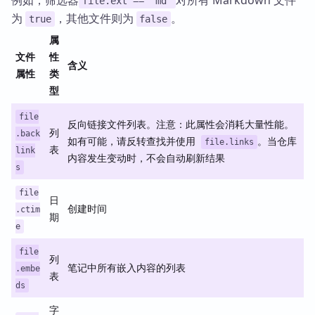
例如，筛选器
对所有 Markdown 文件
file.ext == "md"
为
，其他文件则为
。
true
false
属
文件
性
含义
属性
类
型
file
反向链接文件列表。注意：此属性会消耗大量性能。
列
.back
如有可能，请反转查找并使用
。当仓库
file.links
表
link
内容发生变动时，不会自动刷新结果
s
file
日
创建时间
.ctim
期
e
file
列
笔记中所有嵌入内容的列表
.embe
表
ds
字