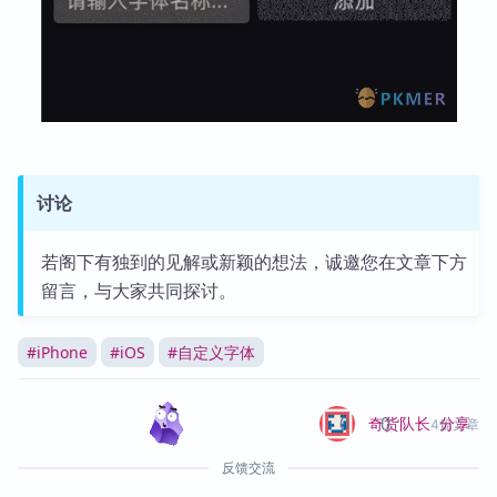
讨论
若阁下有独到的见解或新颖的想法，诚邀您在文章下方
留言，与大家共同探讨。
#
iPhone
#
iOS
#
自定义字体
0
0
分享
奇货队长
4篇文章
反馈交流