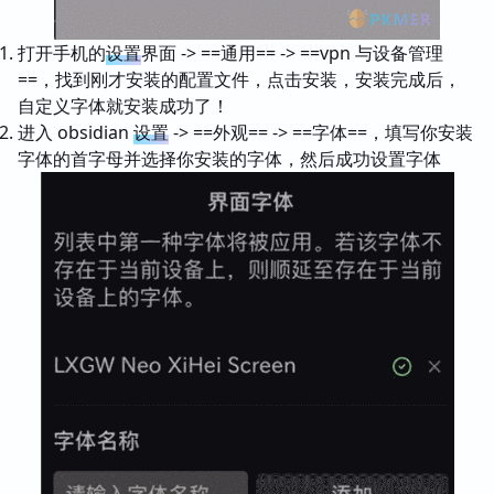
打开手机的
设置
界面 -> ==通用== -> ==vpn 与设备管理
==，找到刚才安装的配置文件，点击安装，安装完成后，
自定义字体就安装成功了！
进入 obsidian
设置
-> ==外观== -> ==字体==，填写你安装
字体的首字母并选择你安装的字体，然后成功设置字体