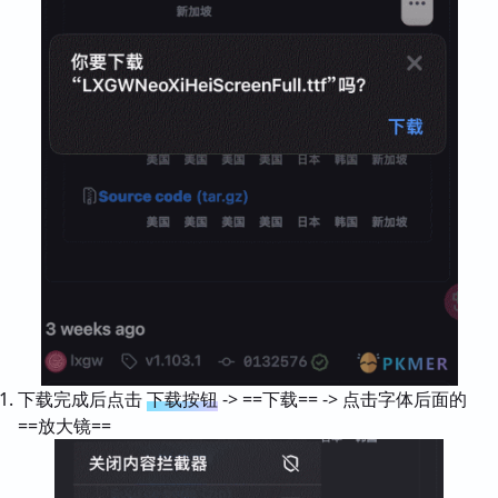
下载完成后点击
下载按钮
-> ==下载== -> 点击字体后面的
==放大镜==