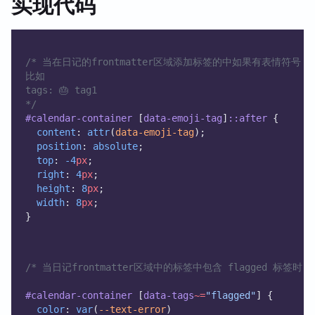
实现代码
/* 当在日记的frontmatter区域添加标签的中如果有表情符号
比如
tags: 🎂 tag1 
*/
#calendar-container
 [
data-emoji-tag
]
::after
 {
content
: 
attr
(
data-emoji-tag
);
position
: 
absolute
;
top
: 
-4
px
;
right
: 
4
px
;
height
: 
8
px
;
width
: 
8
px
;
}
/* 当日记frontmatter区域中的标签中包含 flagged 标签
#calendar-container
 [
data-tags
~=
"flagged"
] {
color
: 
var
(
--text-error
)