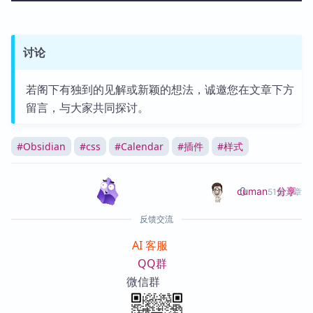
讨论
若阁下有独到的见解或新颖的想法，诚邀您在文章下方
留言，与大家共同探讨。
#
Obsidian
#
css
#
Calendar
#
插件
#
样式
0
0
分享
cuman
51篇文章
反馈交流
AI 客服
QQ群
微信群