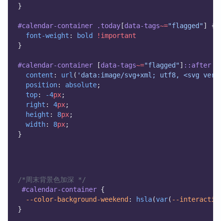
}
#calendar-container
.today
[
data-tags
~=
"flagged"
] {
font-weight
: 
bold
!important
}
#calendar-container
 [
data-tags
~=
"flagged"
]
::after
 {
content
: 
url
(
'data:image/svg+xml; utf8, <svg vers
position
: 
absolute
;
top
: 
-4
px
;
right
: 
4
px
;
height
: 
8
px
;
width
: 
8
px
;
}
/*周末背景色加深 */
#calendar-container
 {
--color-background-weekend
: 
hsla
(
var
(
--interactiv
}