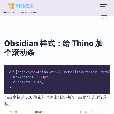
PKMER
回到顶部
目录
Obsidian 样式：给 Thino 加
个滚动条
div
[
data-type
=
thino_view
] 
.memolist-wrapper
.memoli
max-height
: 
500
px
;
overflow
: 
auto
;
}
当高度超过 500 像素的时候出现滚动条，高度可以自行调
整。