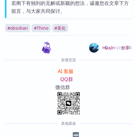
若阁下有独到的见解或新颖的想法，诚邀您在文章下方
留言，与大家共同探讨。
#
obsidian
#
Thino
#
美化
0
0
分享
Huajin
120篇文章
反馈交流
AI 客服
QQ群
微信群
其他渠道