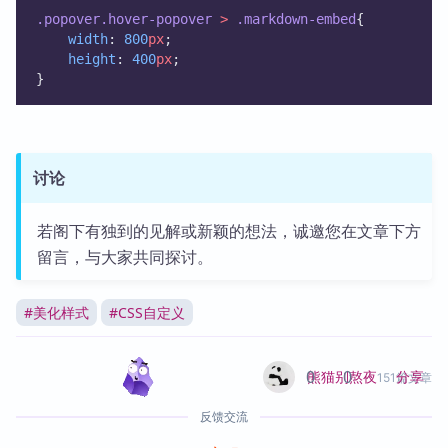
.popover.hover-popover
>
.markdown-embed
{
width
: 
800
px
;
height
: 
400
px
;
}
讨论
若阁下有独到的见解或新颖的想法，诚邀您在文章下方
留言，与大家共同探讨。
#
美化样式
#
CSS自定义
0
0
分享
熊猫别熬夜
151篇文章
反馈交流