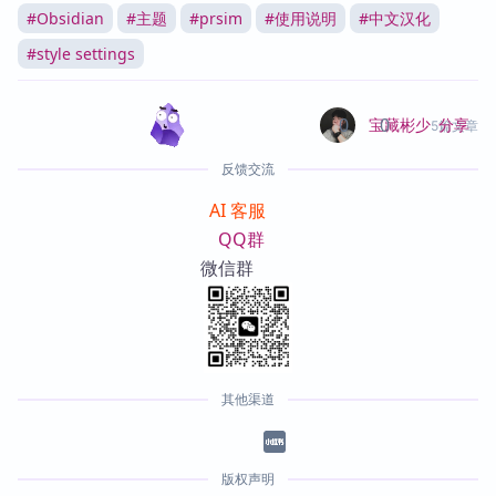
#
Obsidian
#
主题
#
prsim
#
使用说明
#
中文汉化
#
style settings
0
0
分享
宝藏彬少
5篇文章
反馈交流
AI 客服
QQ群
微信群
其他渠道
版权声明