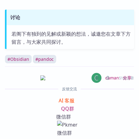
讨论
若阁下有独到的见解或新颖的想法，诚邀您在文章下方
留言，与大家共同探讨。
#
Obsidian
#
pandoc
0
0
分享
cuman
51篇文章
反馈交流
AI 客服
QQ群
微信群