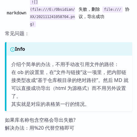
![]
失败，删除
协
(file:///E:/Obsidian/
file:///
markdown
议，导出成功
XX/202111241058704.pn
g)
常见问题：
Info
介绍个简单的办法，不用手动改引用文件的路径：
在 ob 的设置里，在“文件与链接”这一项里，把内部链
接类型改成“基于仓库根目录的绝对路径”。然后 MD 就
可以直接成功导出（html 为源格式）而不用另外设置
了。
其实就是对应的表格第一行的情况。
如果库名称包含空格会导出失败?
解决办法：用%20 代替空格即可