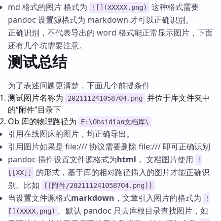
md 格式的图片 格式为
这种格式需要
![](XXXXX.png)
pandoc 设置源格式为 markdown 才可以正确识别。
正确识别，不代表导出的 word 格式能正常显示图片，下面
还有几个坑需要注意。
测试总结
为了表述问题更清楚，下面几个前提条件
测试图片名称为
并位于库文件夹中
202111241058704.png
的“附件”目录下
Ob 库的物理路径为
E:\Obsidian文档库\
引用在线图床的图片，均正确导出。
引用图片如果是 file:/// 协议需要删除 file:/// 即可正确识别
pandoc 插件设置文件源格式为
html
， 文档图片使用
!
的形式，基于库的相对路径插入的图片才能正确识
[[XX]]
别。比如
[[附件/202111241058704.png]]
当设置文件源格式
markdown
，文章引入图片的格式为
!
。默认 pandoc 只去库根目录查找图片，如
[](XXXX.png)