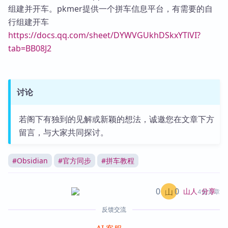
组建并开车。pkmer提供一个拼车信息平台，有需要的自
行组建开车
https://docs.qq.com/sheet/DYWVGUkhDSkxYTlVI?
tab=BB08J2
讨论
若阁下有独到的见解或新颖的想法，诚邀您在文章下方
留言，与大家共同探讨。
#
Obsidian
#
官方同步
#
拼车教程
0
0
分享
山人
4篇文章
反馈交流