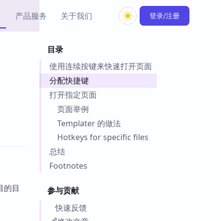
产品服务
关于我们
登录/注册
目录
教程资源
使用连续按键来快速打开页面
Simple MindMap
Obsidian 教程
New
rkdown 一键成图的
基础用法、插件与外观
分配快捷键
sidian 思维导图插件
片段
打开指定页面
页面举例
ino
Obsidian 主题
Templater 的做法
Mer 出品的闪念笔记
主题下载与外观美化
件
Hotkeys for specific files
Zotero 教程
总结
件集市
Zotero 使用与插件教程
Footnotes
类挂件，丰富笔记页
件
项目的目
件
参与贡献
 卡实例库
快速反馈
telkasten 实践示例