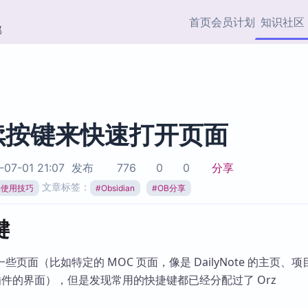
首页
会员计划
知识社区
部
快捷入口
插件与市场
效率产品
社区首页
Obsidian 插件
最近更新
插件市场与国内加速下
Ma
主题标签
载
Ob
续按键来快速打开页面
协作者
视频教程
PKMer Market
Th
07-01 21:07
发布
776
0
0
分享
加速访问 Obsidian 官方
PK
Top5
文章标签：
热门链接
市场
插
ian使用技巧
#
Obsidian
#
OB分享
Zotero 专题
Zotero 插件
挂
键
Obsidian 专题
Zotero 插件资源与加速
各
Obsidian 核心插
服务
面
页面（比如特定的 MOC 页面，像是 DailyNote 的主页、
Obsidian 社区插
件的界面），但是发现常用的快捷键都已经分配过了 Orz
知识管理
ZK
Zet