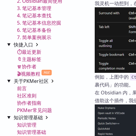
2. Obsidian最简使用
我灵机一动想到，在微
3. 笔记基本管理
4. 笔记基本查找
5. 笔记基本信息挖掘
6. 笔记基本备份
7. 简单案例展示
快捷入口
⏱️最近更新
🔖主题标签
🧣协作者
Hot
🎬视频教程
例如，上图中的
C
关于PKMer社区
裹代码」的功能。
前言
在 Obsidian
社区准则
借助这个插件，我
协作者指南
PKMer常见问题
知识管理基础
知识管理
知识管理基础