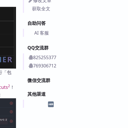
修改文章
获取全文
自助问答
AI 客服
QQ交流群
825255377
769306712
行「包
微信交流群
2
cuts
！
其他渠道
：