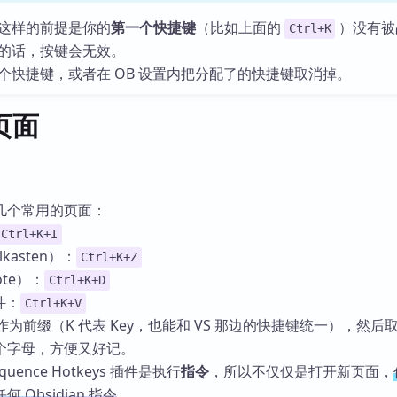
这样的前提是你的
第一个快捷键
（比如上面的
）没有被
Ctrl+K
的话，按键会无效。
个快捷键，或者在 OB 设置内把分配了的快捷键取消掉。
页面
几个常用的页面：
Ctrl+K+I
kasten）：
Ctrl+K+Z
ote）：
Ctrl+K+D
插件：
Ctrl+K+V
作为前缀（K 代表 Key，也能和 VS 那边的快捷键统一），然后
个字母，方便又好记。
ence Hotkeys 插件是执行
指令
，所以不仅仅是打开新页面，
Obsidian 指令
。