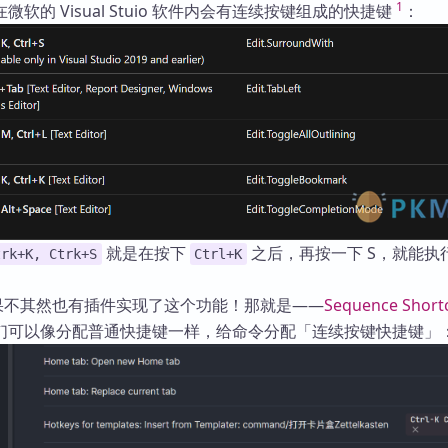
1
软的 Visual Stuio 软件内会有连续按键组成的快捷键
：
库
就是在按下
之后，再按一下 S，就能执
trk+K, Ctrk+S
Ctrl+K
 内，果不其然也有插件实现了这个功能！那就是——
Sequence Short
们可以像分配普通快捷键一样，给命令分配「连续按键快捷键」