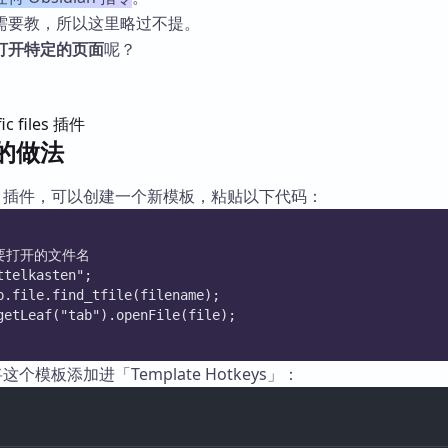
需要教，所以这里略过不提。
打开特定的页面
呢？
fic files 插件
r 的做法
P 插件，可以创建一个新模板，粘贴以下代码：
要打开的文件名
ttelkasten";
p.file.find_tfile(filename);
getLeaf("tab").openFile(file);
这个模板添加进「Template Hotkeys」：