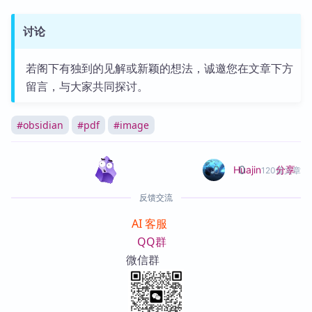
讨论
若阁下有独到的见解或新颖的想法，诚邀您在文章下方
留言，与大家共同探讨。
#
obsidian
#
pdf
#
image
0
0
分享
Huajin
120篇文章
反馈交流
AI 客服
QQ群
微信群