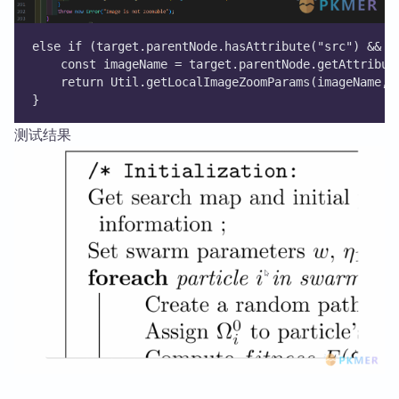
else if (target.parentNode.hasAttribute("src") && t
	const imageName = target.parentNode.getAttribut
	return Util.getLocalImageZoomParams(imageName, 
}
测试结果