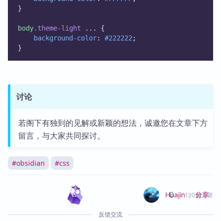
}
body
.theme-light
 ... {
background-color
: 
#222222
;
}
讨论
若阁下有独到的见解或新颖的想法，诚邀您在文章下方
留言，与大家共同探讨。
#
obsidian
#
css
0
0
分享
Huajin
120篇文章
反馈交流