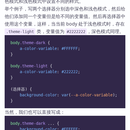
色模式和浅色模式中设置不同的样式。
举个例子，写两个选择器分别选中深色和浅色模式，然后给
他们添加同一个变量但是给不同的变量值。然后再选择器中
使用这个变量，这样，当当前 body 处于浅色模式时，存在
类，变量值为
，深色模式同理。
.theme-light
#2222222
body
.theme-dark
 {
a-color-variable
: 
#FFFFFF
;
}
body
.theme-light
 {
a-color-variable
: 
#222222
;
}
(选择器) {
background-color
: 
var
(
--a-color-variable
);
}
当然，我们也可以直接写成：
body
.theme-dark
 ... {
background-color
: 
#FFFFFF
;