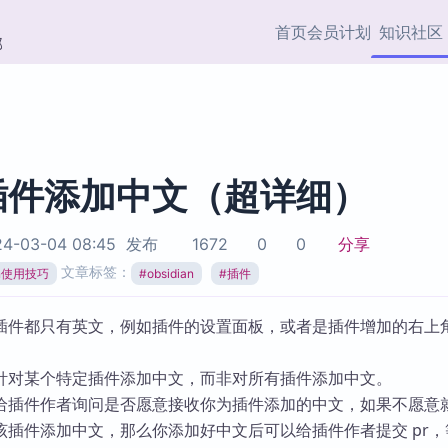
首页
会员计划
知识社区
部
快捷入口
插件与市场
效率产品
社区首页
Obsidian 插件
最近更新
插件市场与国内加速下
Ma
主题标签
载
Ob
插件添加中文（超详细）
协作者
视频教程
PKMer Market
Th
4-03-04 08:45
发布
1672
0
0
分享
加速访问 Obsidian 官方
PK
Top5
文章标签：
热门链接
市场
插
ian使用技巧
#
obsidian
#
插件
Zotero 专题
Zotero 插件
挂
插件都只有英文，例如插件的设置面板，或者是插件增加的右上
Obsidian 专题
Zotero 插件资源与加速
各
Obsidian 核心插
服务
面
针对某个特定插件添加中文，而非对所有插件添加中文。
Obsidian 社区插
给插件作者询问是否愿意接收你为插件添加的中文，如果不愿意
知识管理
ZK
该插件添加中文，那么你添加好中文后可以给插件作者提交 pr，
Zet