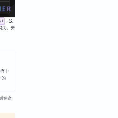
，这
 i
消失。安
个有中
码中的
然后在这