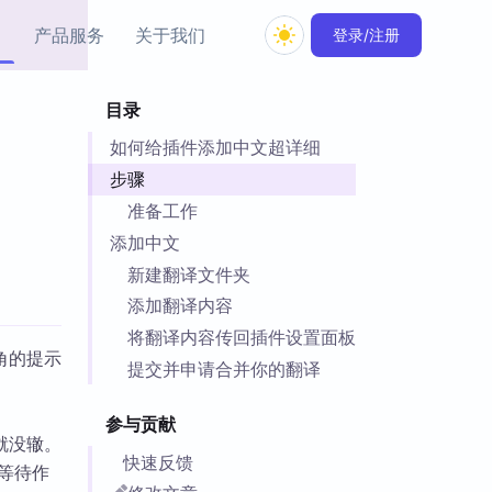
产品服务
关于我们
登录/注册
目录
教程资源
如何给插件添加中文超详细
Simple MindMap
Obsidian 教程
New
rkdown 一键成图的
基础用法、插件与外观
步骤
sidian 思维导图插件
片段
准备工作
添加中文
ino
Obsidian 主题
新建翻译文件夹
Mer 出品的闪念笔记
主题下载与外观美化
件
添加翻译内容
Zotero 教程
将翻译内容传回插件设置面板
件集市
角的提示
Zotero 使用与插件教程
提交并申请合并你的翻译
类挂件，丰富笔记页
件
件
参与贡献
就没辙。
 卡实例库
快速反馈
等待作
telkasten 实践示例