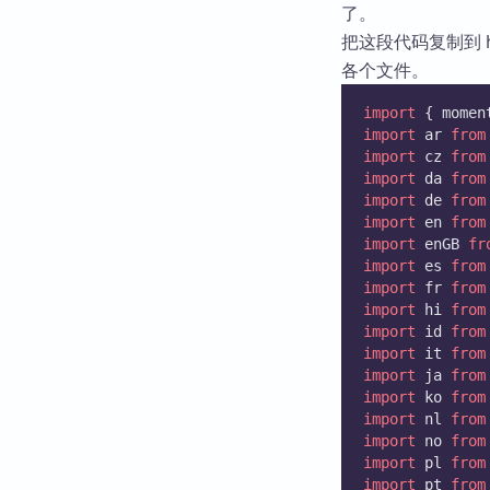
了。
把这段代码复制到 h
各个文件。
import
 { momen
import
 ar 
from
import
 cz 
from
import
 da 
from
import
 de 
from
import
 en 
from
import
 enGB 
fr
import
 es 
from
import
 fr 
from
import
 hi 
from
import
 id 
from
import
 it 
from
import
 ja 
from
import
 ko 
from
import
 nl 
from
import
 no 
from
import
 pl 
from
import
 pt 
from