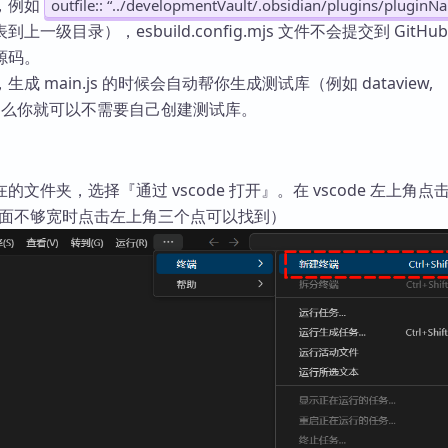
，例如
outfile:: “../developmentVault/.obsidian/plugins/pluginN
到上一级目录），esbuild.config.mjs 文件不会提交到 GitHu
源码。
成 main.js 的时候会自动帮你生成测试库（例如 dataview,
），那么你就可以不需要自己创建测试库。
文件夹，选择『通过 vscode 打开』。在 vscode 左上角点
页面不够宽时点击左上角三个点可以找到）