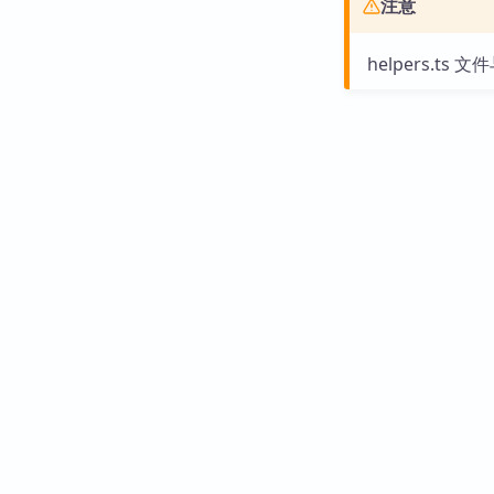
注意
helpers.ts 