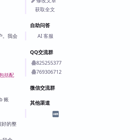
修改文章
获取全文
自助问答
AI 客服
户。我会
QQ交流群
825255377
769306712
（包括配
微信交流群
b 账
其他渠道
压缩好的整