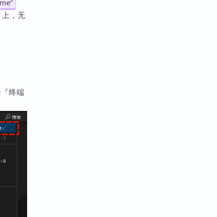
ame”
b 上，无
击『终端