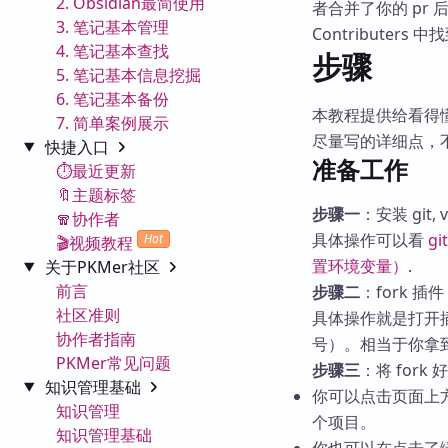
2. Obsidian最简使用
者合并了你的 pr
3. 笔记基本管理
Contributers
4. 笔记基本查找
步骤
5. 笔记基本信息挖掘
6. 笔记基本备份
本教程提供给看得
7. 简单案例展示
尽量写的详细点，
快捷入口
准备工作
⏱️最近更新
🔖主题标签
步骤一
：安装 git, 
🧣协作者
具体操作可以看
g
Hot
🎬视频教程
置环境变量）
.
关于PKMer社区
前言
步骤二
：fork 插件
社区准则
具体操作就是打开插件的
协作者指南
号）。相当于你拿
PKMer常见问题
步骤三
：将 for
知识管理基础
你可以点击页面上方的
知识管理
个项目。
知识管理基础