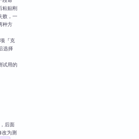
一段命
然后粘贴刚
失败，一
两种方
选项『克
然后选择
测试用的
le，后面
修改为测