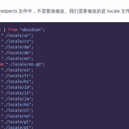
elper.ts 文件中，不需要做修改。我们需要修改的是 locale 
t } 
from
"obsidian"
;
"./locale/ar"
;
"./locale/cz"
;
"./locale/da"
;
"./locale/de"
;
"./locale/en"
;
om
"./locale/en-gb"
;
"./locale/es"
;
"./locale/fr"
;
"./locale/hi"
;
"./locale/id"
;
"./locale/it"
;
"./locale/ja"
;
"./locale/ko"
;
"./locale/nl"
;
"./locale/no"
;
"./locale/pl"
;
"./locale/pt"
;