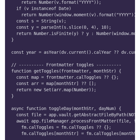
    return Number(v.format("YYYY"));
  if (v instanceof Date)
    return Number(window.moment(v).format("YYYY"));
  const s = String(v);
  const y = parseInt(s.slice(0, 4), 10);
  return Number.isFinite(y) ? y : Number(window.mom
}
const year = asYear(dv.current().calYear ?? dv.curr
// ---------- Frontmatter toggles ----------
function getToggles(frontmatter, monthStr) {
  const map = frontmatter.calToggles ?? {};
  const arr = map[monthStr] ?? [];
  return new Set(arr.map(Number));
}
async function toggleDay(monthStr, dayNum) {
  const file = app.vault.getAbstractFileByPath(NOTE
  await app.fileManager.processFrontMatter(file, fm
    fm.calToggles = fm.calToggles ?? {};
    fm.calToggles[monthStr] = fm.calToggles[monthSt