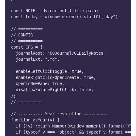
const NOTE = dv.current().file.path;
const today = window.moment().startOf("day");
// ==========
// CONFIG
// ==========
const CFG = {
  journalRoot: "00Journal/01DailyNotes",
  journalExt: ".md",
  enableLeftClickToggle: true,
  enableRightClickOpenCreate: true,
  openInNewPane: true,
  disallowFutureRightClick: false,
};
// ==========
// ---------- Year resolution ----------
function asYear(v) {
  if (!v) return Number(window.moment().format("YYY
  if (typeof v === "object" && typeof v.format === 