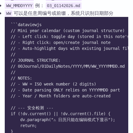
例：
WW_MMDDYYYY
03_01142026.md
可以是任意周编号或前缀，系统只识别日期部分
WW
```dataviewjs
// Mini year calendar (custom journal structure)
// - Left click: toggle day (stored in this note's 
// - Right click: open/create journal note
// - Auto-highlight days with existing journal file
//
// JOURNAL STRUCTURE:
// 00Journal/01DailyNotes/YYYY/MM/WW_YYYYMMDD.md
//
// NOTES:
// - WW = ISO week number (2 digits)
// - Date parsing ONLY relies on YYYYMMDD part
// - Year / Month folders are auto-created
// --- 安全检测 ---
if (!dv.current() || !dv.current().file) {
    dv.paragraph("⚠️ 日历只能在编辑模式下显示");
    return;
}