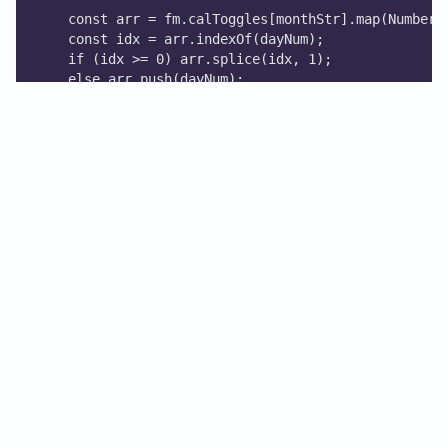
    const arr = fm.calToggles[monthStr].map(Number)
    const idx = arr.indexOf(dayNum);
    if (idx >= 0) arr.splice(idx, 1);
    else arr.push(dayNum);
    arr.sort((a, b) => a - b);
    fm.calToggles[monthStr] = arr;
  });
}
// ---------- DOM helper ----------
function el(tag, className, text) {
  const n = document.createElement(tag);
  if (className) n.className = className;
  if (text !== undefined) n.textContent = text;
  return n;
}
// ---------- Journal path ----------
function journalPathFor(dateMoment) {
  const y = dateMoment.format("YYYY");
  const m = dateMoment.format("MM");