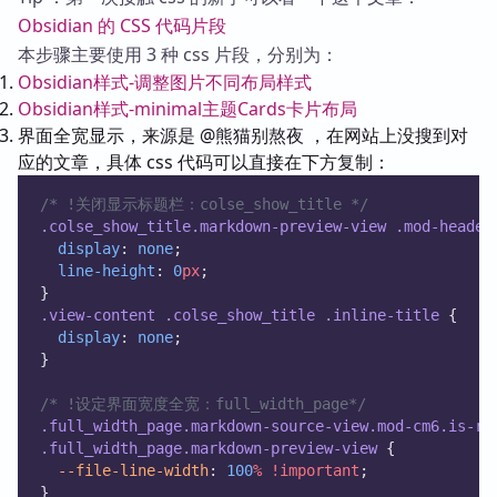
Obsidian 的 CSS 代码片段
本步骤主要使用 3 种 css 片段，分别为：
Obsidian样式-调整图片不同布局样式
Obsidian样式-minimal主题Cards卡片布局
界面全宽显示，来源是 @熊猫别熬夜 ，在网站上没搜到对
应的文章，具体 css 代码可以直接在下方复制：
/* !关闭显示标题栏：colse_show_title */
.colse_show_title.markdown-preview-view
.mod-header
display
: 
none
;
line-height
: 
0
px
;
}
.view-content
.colse_show_title
.inline-title
 {
display
: 
none
;
}
/* !设定界面宽度全宽：full_width_page*/
.full_width_page.markdown-source-view.mod-cm6.is-re
.full_width_page.markdown-preview-view
 {
--file-line-width
: 
100
%
!important
;
}