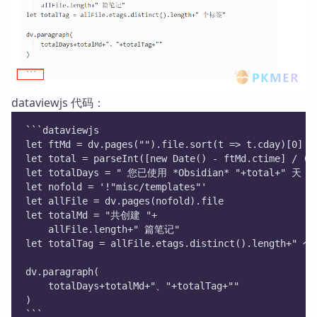
dataviewjs 代码：
```dataviewjs
let ftMd = dv.pages("").file.sort(t => t.cday)[0]
let total = parseInt([new Date() - ftMd.ctime] / (6
let totalDays = " 您已使用 *Obsidian* "+total+" 天，"
let nofold = '!"misc/templates"'
let allFile = dv.pages(nofold).file
let totalMd = "共创建 "+
	allFile.length+" 篇笔记"
let totalTag = allFile.etags.distinct().length+" 
dv.paragraph(
	totalDays+totalMd+"、"+totalTag+""
)
```