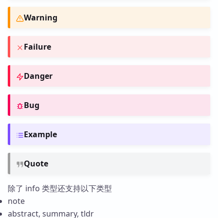
Warning
Failure
Danger
Bug
Example
Quote
除了 info 类型还支持以下类型
note
abstract, summary, tldr