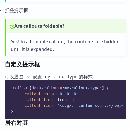
折叠提示框
Are callouts foldable?
Yes! In a foldable callout, the contents are hidden
until it is expanded.
自定义提示框
可以通过 css 设置 my-callout-type 的样式
.callout
[
data-callout
=
"my-callout-type"
] {
--callout-color
: 
0
, 
0
, 
0
;
--callout-icon
: icon-id;
--callout-icon
: 
'<svg>...custom svg...</svg>'
;
}
居右对其