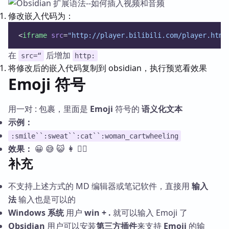
修改嵌入代码为：
<
iframe
src
=
"http://player.bilibili.com/player.html
在
后增加
src=“
http:
将修改后的嵌入代码复制到 obsidian，执行预览看效果
Emoji 符号
用一对 : 包裹，里面是
Emoji
符号的
语义化文本
示例：
:smile``:sweat``:cat``:woman_cartwheeling
效果：
😀 😅 😺 👩 🤸‍♀️
补充
不支持上述方式的 MD 编辑器或笔记软件，直接用
输入
法
输入也是可以的
Windows 系统
用户
win + .
就可以输入 Emoji 了
Obsidian
用户可以安装
第三方插件
来支持
Emoji
的输