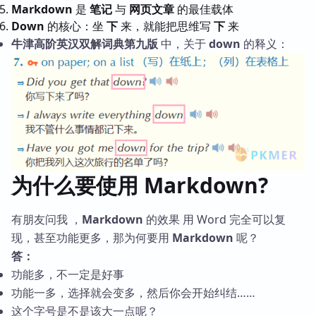
Markdown
是
笔记
与
网页文章
的最佳载体
Down
的核心：坐
下
来，就能把思维写
下
来
牛津高阶英汉双解词典第九版
中，关于
down
的释义：
为什么要使用 Markdown?
有朋友问我 ，
Markdown
的效果 用 Word 完全可以复
现，甚至功能更多，那为何要用
Markdown
呢？
答：
功能多，不一定是好事
功能一多，选择就会变多，然后你会开始纠结……
这个字号是不是该大一点呢？