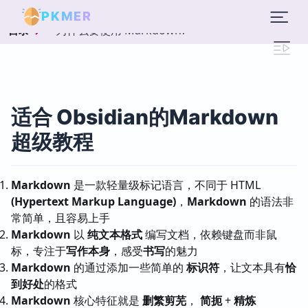
PKMER
为什么要使用 Markdown?
目录
适合 Obsidian的Markdown
超级教程
Markdown
是一款轻量级标记语言，不同于 HTML
(Hypertext Markup Language)
，
Markdown
的语法非
常简单，且容易上手
Markdown
以
纯文本格式
编写文档，依赖键盘而非鼠
标，专注于
写作本身
，感受
书写
的魅力
Markdown
的通过添加一些简单的
标识符
，让文本具有
恰
到好处
的格式
Markdown
核心特征就是
删繁剪芜
，
简扼
+
精炼