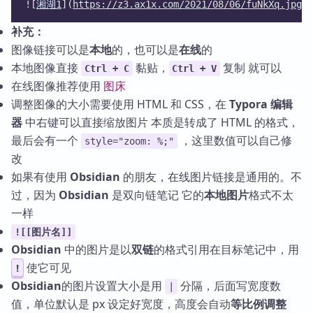
![
湘湖1
](
https://z3.ax1x.com/2021/08/06/fuNkXq.jpg
"
补充：
图像链接可以是
本地
的，也可以是
在线
的
本地图像直接
黏贴，
复制 就可以
Ctrl + C
Ctrl + V
在线图像推荐使用
图床
调整图像的大小需要使用 HTML 和 CSS，在
Typora 编辑
器
中右键可以直接缩放图片 本质是转成了 HTML 的格式，
最后会有一个
，这里数值可以自己修
style="zoom: %;"
改
如果有使用
Obsidian
的朋友，在线图片链接是通用的。不
过，因为
Obsidian
是双向链笔记 它的
本地图片
格式不太
一样
![[图片名]]
Obsidian
中的图片是以
双链
的格式引用在目标笔记中，用
使它可见
!
Obsidian
的图片设置大小是用
分隔，后面写宽度数
|
值，单位默认是 px 设定好宽度，高度会自动
等比例调整