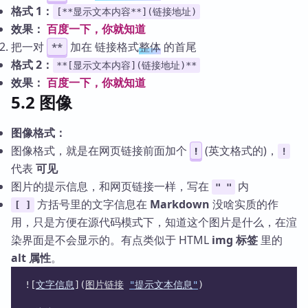
格式 1：
[**显示文本内容**](链接地址)
效果：
百度一下，你就知道
把一对
加在 链接格式
整体
的首尾
**
格式 2：
**[显示文本内容](链接地址)**
效果：
百度一下，你就知道
5.2 图像
图像格式：
图像格式，就是在网页链接前面加个
(英文格式的)，
!
!
代表
可见
图片的提示信息，和网页链接一样，写在
内
" "
方括号里的文字信息在
Markdown
没啥实质的作
[ ]
用，只是方便在源代码模式下，知道这个图片是什么，在渲
染界面是不会显示的。有点类似于 HTML
img 标签
里的
alt 属性
。
![
文字信息
](
图片链接
"
提示文本信息
"
)	