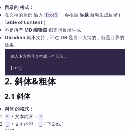
目录的 格式：
在文档的顶部 输入
，会根据
标题
自动生成目录 (
[toc]
Table of Content
)
不是所有
MD 编辑器
都支持目录生成
Obsidian
就不支持，不过
OB
是自带大纲的，就是目录的
效果
输入下方内容会生成一个目录：
[
toc
]
2. 斜体&粗体
2.1 斜体
斜体 的格式：
+ 文本内容 +
*
*
+ 文本内容 +
( 下划线 )
_
_