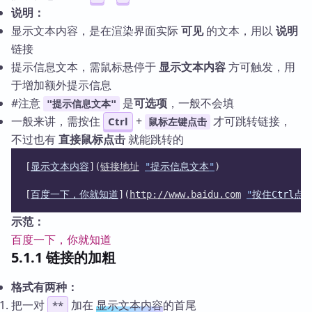
说明：
显示文本内容，是在渲染界面实际
可见
的文本，用以
说明
链接
提示信息文本，需鼠标悬停于
显示文本内容
方可触发，用
于增加额外提示信息
#注意
是
可选项
，一般不会填
"提示信息文本"
一般来讲，需按住
+
才可跳转链接，
Ctrl
鼠标左键点击
不过也有
直接鼠标点击
就能跳转的
[
显示文本内容
](
链接地址
"
提示信息文本
"
)
[
百度一下，你就知道
](
http://www.baidu.com
"
按住Ctrl点
示范：
百度一下，你就知道
5.1.1 链接的加粗
格式有两种：
把一对
加在
显示文本内容
的首尾
**