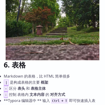
6. 表格
Markdown 的表格，比 HTML 简单很多
是构成表格的主要
框架
|
区分
表头
和
表格主体
-
控制 表格内
文本内容
的
对齐方式
:
**Typora 编辑器中 ** 输入
即可快速插入表
Ctrl + T