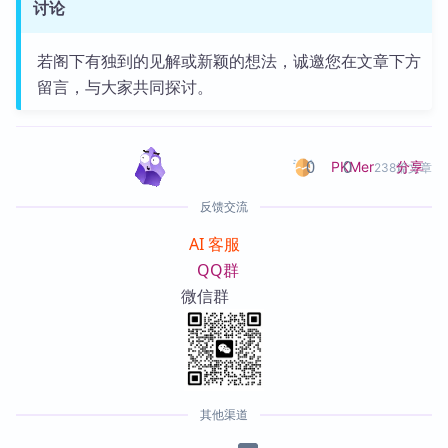
讨论
若阁下有独到的见解或新颖的想法，诚邀您在文章下方
留言，与大家共同探讨。
0
0
分享
PKMer
238篇文章
反馈交流
AI 客服
QQ群
微信群
其他渠道