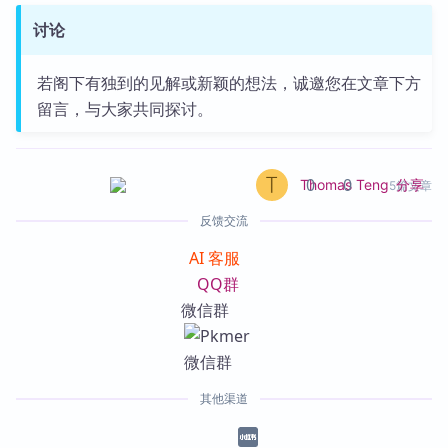
讨论
若阁下有独到的见解或新颖的想法，诚邀您在文章下方
留言，与大家共同探讨。
0
0
分享
Thomas Teng
5篇文章
反馈交流
AI 客服
QQ群
微信群
其他渠道