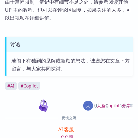
由于篇幅限制，笔记中有细节不足之处，请参考阅读其他
UP 主的教程。也可以在评论区回复，如果关注的人多，可
以出视频在详细讲解。
讨论
若阁下有独到的见解或新颖的想法，诚邀您在文章下方
留言，与大家共同探讨。
#
AI
#
Copilot
0
0
分享
大圣Copilot
3篇文章
反馈交流
AI 客服
QQ群