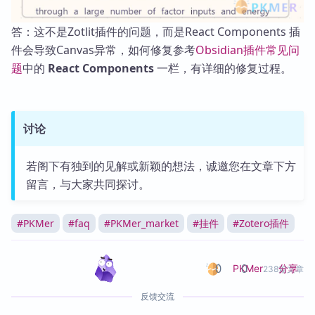
答：这不是Zotlit插件的问题，而是React Components 插
件会导致Canvas异常，如何修复参考
Obsidian插件常见问
题
中的
React Components
一栏，有详细的修复过程。
讨论
若阁下有独到的见解或新颖的想法，诚邀您在文章下方
留言，与大家共同探讨。
#
PKMer
#
faq
#
PKMer_market
#
挂件
#
Zotero插件
0
0
分享
PKMer
238篇文章
反馈交流