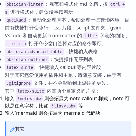
：规范和格式化 md 文档，按
obsidian-linter
ctrl +
进行格式化，建议没事按着玩
s
：自动化处理脚本，帮助处理一些繁琐内容，目
qucikadd
前有快捷打开命令行，css 片段，script 文件夹，gvim，
Vscode 和自动更新 frontmatter 的
字段的功能，
title
打开命令窗口选择对应的命令即可。
ctrl + p
：快捷输入表格
obsidian-advanced-table
：快捷操作无序列表
obsidian-outliner
：快捷输入 callout 等内容片段
latex-suite
对于其它您爱使用的插件和主题，请随意安装，由于有
文件，并不会影响到上游库的更改。
.gitignore
其中
内置两个自定义的片段：
latex-suite
输入
则会拓展为 note callout 样式，note 可
!note<tab>
以是任意字符，比如
等
!tips<tab>
输入`mermaid 则会拓展为 mermaid 代码块
其它