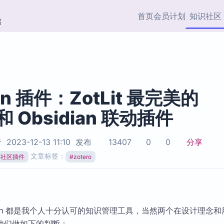
首页
会员计划
知识社区
部
快捷入口
插件与市场
效率产品
社区首页
Obsidian 插件
最近更新
插件市场与国内加速下
Ma
主题标签
载
Ob
ian 插件：ZotLit 最完美的
协作者
 和 Obsidian 联动插件
视频教程
PKMer Market
Th
加速访问 Obsidian 官方
PK
Top5
热门链接
市场
插
于
2023-12-13 11:10
发布
13407
0
0
分享
Zotero 专题
文章标签：
ian社区插件
#
zotero
Zotero 插件
挂
Obsidian 专题
Zotero 插件资源与加速
各
Obsidian 核心插
服务
面
Obsidian 社区插
知识管理
ZK
bsidian 都是我个人十分认可的知识管理工具，当然两个在设计理念
Zet
他们做如下的判断：