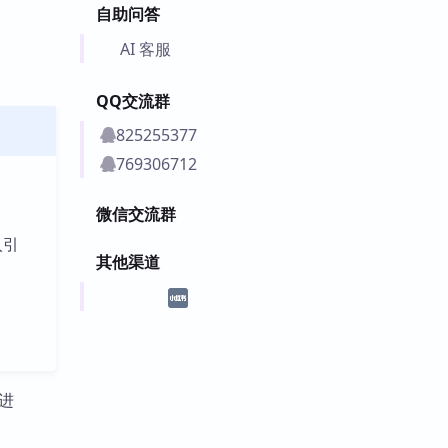
自助问答
AI 客服
QQ交流群
825255377
769306712
微信交流群
入引
其他渠道
促进