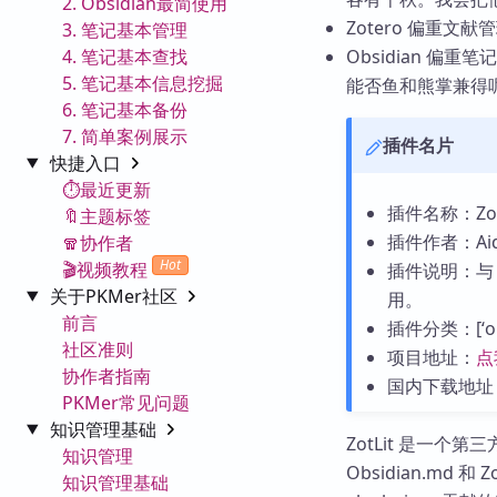
2. Obsidian最简使用
Zotero 偏重文
3. 笔记基本管理
4. 笔记基本查找
Obsidian 偏
5. 笔记基本信息挖掘
能否鱼和熊掌兼得呢？
6. 笔记基本备份
7. 简单案例展示
插件名片
快捷入口
⏱️最近更新
插件名称：Zot
🔖主题标签
插件作者：Aid
🧣协作者
Hot
🎬视频教程
插件说明：与 
关于PKMer社区
用。
前言
插件分类：[‘obsi
社区准则
项目地址：
点
协作者指南
国内下载地址
PKMer常见问题
知识管理基础
ZotLit 是一个第
知识管理
Obsidian.md 
知识管理基础