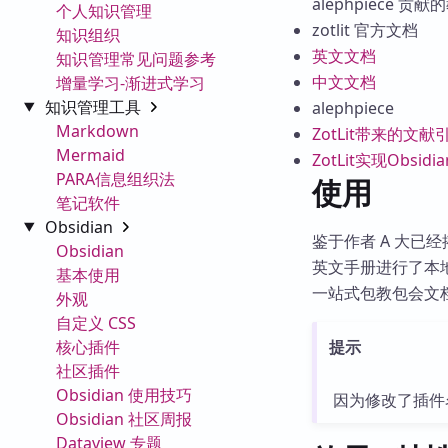
alephpiece 贡
个人知识管理
zotlit 官方文档
知识组织
英文文档
知识管理常见问题参考
中文文档
增量学习-渐进式学习
知识管理工具
alephpiece
Markdown
ZotLit带来的文
Mermaid
ZotLit实现Obsidi
PARA信息组织法
使用
笔记软件
Obsidian
鉴于作者 A 大已经
Obsidian
英文手册进行了本
基本使用
一站式包教包会文
外观
自定义 CSS
核心插件
提示
社区插件
Obsidian 使用技巧
因为修改了插件名
Obsidian 社区周报
Dataview 专题