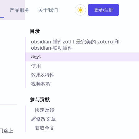
产品服务
关于我们
登录/注册
目录
教程资源
obsidian-插件zotlit-最完美的-zotero-和-
Simple MindMap
Obsidian 教程
New
obsidian-联动插件
rkdown 一键成图的
基础用法、插件与外观
sidian 思维导图插件
片段
概述
使用
ino
Obsidian 主题
效果&特性
Mer 出品的闪念笔记
主题下载与外观美化
视频教程
件
Zotero 教程
参与贡献
件集市
Zotero 使用与插件教程
类挂件，丰富笔记页
快速反馈
件
修改文章
件
获取全文
 卡实例库
和用途上
telkasten 实践示例