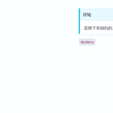
讨论
若阁下有独到的
#
zotero