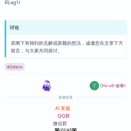
码:ag1r
讨论
若阁下有独到的见解或新颖的想法，诚邀您在文章下方
留言，与大家共同探讨。
#
Zotero
0
0
分享
Yu-u9
1篇文章
反馈交流
AI 客服
QQ群
微信群