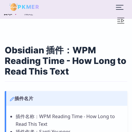
PKMER
概述
目录
Obsidian 插件：WPM
Reading Time - How Long to
Read This Text
插件名片
插件名称：WPM Reading Time - How Long to
Read This Text
插件作者：Santi Younger