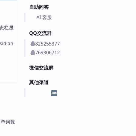
自助问答
AI 客服
态栏显
QQ交流群
idian
825255377
769306712
微信交流群
其他渠道
除的单词数