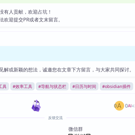
没有人贡献，欢迎占坑！
法欢迎提交PR或者文末留言。
见解或新颖的想法，诚邀您在文章下方留言，与大家共同探讨。
工具
#
效率工具
#
导航与状态栏
#
日历与时间
#
obsidian插件
0
0
AI
4
反馈交流
微信群