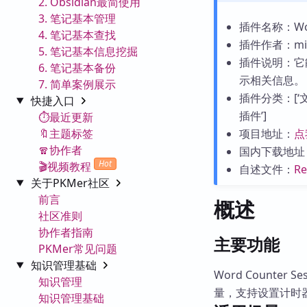
2. Obsidian最简使用
3. 笔记基本管理
插件名称：Word
4. 笔记基本查找
插件作者：min
5. 笔记基本信息挖掘
插件说明：它
6. 笔记基本备份
示相关信息。
7. 简单案例展示
插件分类：[‘文字
快捷入口
插件’]
⏱️最近更新
🔖主题标签
项目地址：
点
🧣协作者
国内下载地址
Hot
🎬视频教程
自述文件：
R
关于PKMer社区
前言
概述
社区准则
协作者指南
主要功能
PKMer常见问题
知识管理基础
Word Counte
知识管理
量，支持设置计时
知识管理基础