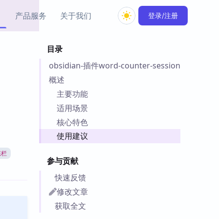
产品服务
关于我们
登录/注册
目录
教程资源
obsidian-插件word-counter-session
Simple MindMap
Obsidian 教程
New
rkdown 一键成图的
基础用法、插件与外观
概述
sidian 思维导图插件
片段
主要功能
适用场景
ino
Obsidian 主题
核心特色
Mer 出品的闪念笔记
主题下载与外观美化
件
使用建议
Zotero 教程
态栏
件集市
Zotero 使用与插件教程
参与贡献
类挂件，丰富笔记页
件
快速反馈
件
修改文章
 卡实例库
获取全文
telkasten 实践示例