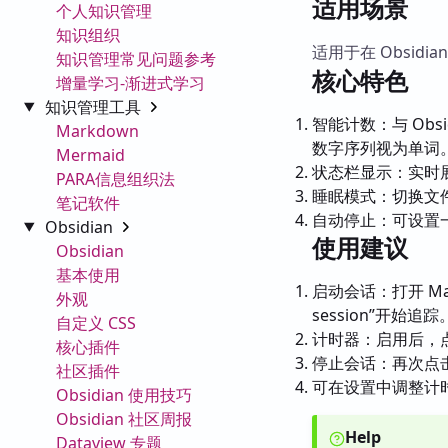
适用场景
个人知识管理
知识组织
适用于在 Obsi
知识管理常见问题参考
核心特色
增量学习-渐进式学习
知识管理工具
智能计数：与 Obsi
Markdown
数字序列视为单词
Mermaid
状态栏显示：实时
PARA信息组织法
睡眠模式：切换文
笔记软件
自动停止：可设置
Obsidian
使用建议
Obsidian
基本使用
启动会话：打开 Mar
外观
session”开始追踪
自定义 CSS
计时器：启用后，
核心插件
停止会话：再次点
社区插件
可在设置中调整计
Obsidian 使用技巧
Obsidian 社区周报
Help
Dataview 专题