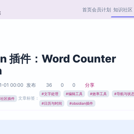
首页
会员计划
知识社区
部
快捷入口
插件与市场
效率产品
社区首页
Obsidian 插件
最近更新
插件市场与国内加速下
Ma
主题标签
载
Ob
an 插件：Word Counter
协作者
n
视频教程
PKMer Market
Th
加速访问 Obsidian 官方
PK
Top5
热门链接
市场
插
1-01 00:00
发布
36
0
0
分享
Zotero 专题
#
文字处理
#
编辑工具
#
效率工具
#
导航与状
Zotero 插件
挂
文章标签：
Obsidian 专题
ian社区插件
Zotero 插件资源与加速
各
#
日历与时间
#
obsidian插件
Obsidian 核心插
服务
面
Obsidian 社区插
知识管理
ZK
Zet