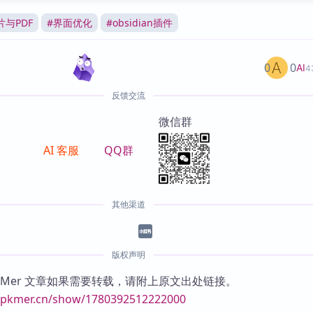
片与PDF
#
界面优化
#
obsidian插件
0
0
AI
4
反馈交流
微信群
AI 客服
QQ群
其他渠道
版权声明
KMer 文章如果需要转载，请附上原文出处链接。
//pkmer.cn/show/1780392512222000