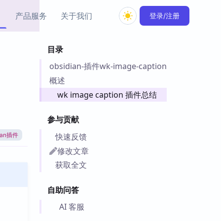
产品服务
关于我们
登录/注册
目录
教程资源
obsidian-插件wk-image-caption
Simple MindMap
Obsidian 教程
New
rkdown 一键成图的
基础用法、插件与外观
概述
sidian 思维导图插件
片段
n
wk image caption 插件总结
ino
Obsidian 主题
参与贡献
Mer 出品的闪念笔记
主题下载与外观美化
件
快速反馈
dian插件
Zotero 教程
修改文章
件集市
Zotero 使用与插件教程
获取全文
类挂件，丰富笔记页
件
自助问答
件
 卡实例库
AI 客服
telkasten 实践示例