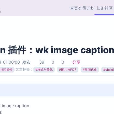
首页
会员计划
知识社区
部
快捷入口
插件与市场
效率产品
社区首页
Obsidian 插件
最近更新
插件市场与国内加速下
Ma
主题标签
载
Ob
an 插件：wk image captio
协作者
视频教程
PKMer Market
Th
1-01 00:00
发布
39
0
0
分享
加速访问 Obsidian 官方
PK
Top5
文章标签：
热门链接
市场
插
ian社区插件
#
样式与美化
#
图片与PDF
#
界面优化
#
obsi
Zotero 专题
Zotero 插件
挂
Obsidian 专题
Zotero 插件资源与加速
各
Obsidian 核心插
服务
面
Obsidian 社区插
知识管理
ZK
mage caption
Zet
s