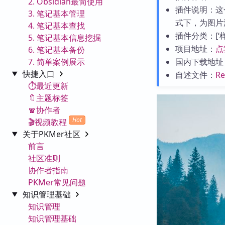
2. Obsidian最简使用
插件说明：这
3. 笔记基本管理
式下，为图片
4. 笔记基本查找
插件分类：[‘样式
5. 笔记基本信息挖掘
项目地址：
点
6. 笔记基本备份
7. 简单案例展示
国内下载地址
快捷入口
自述文件：
R
⏱️最近更新
🔖主题标签
🧣协作者
Hot
🎬视频教程
关于PKMer社区
前言
社区准则
协作者指南
PKMer常见问题
知识管理基础
知识管理
知识管理基础