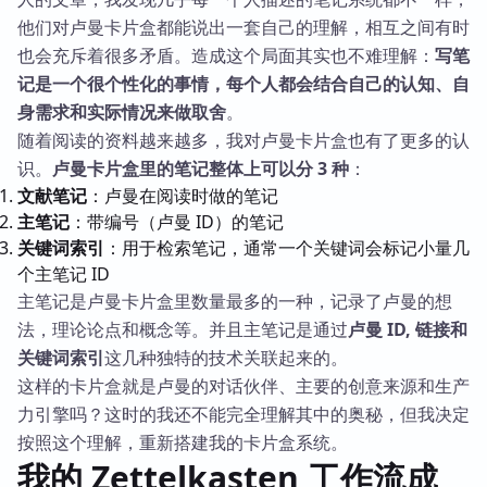
他们对卢曼卡片盒都能说出一套自己的理解，相互之间有时
也会充斥着很多矛盾。造成这个局面其实也不难理解：
写笔
记是一个很个性化的事情，每个人都会结合自己的认知、自
身需求和实际情况来做取舍
。
随着阅读的资料越来越多，我对卢曼卡片盒也有了更多的认
识。
卢曼卡片盒里的笔记整体上可以分 3 种
：
文献笔记
：卢曼在阅读时做的笔记
主笔记
：带编号（卢曼 ID）的笔记
关键词索引
：用于检索笔记，通常一个关键词会标记小量几
个主笔记 ID
主笔记是卢曼卡片盒里数量最多的一种，记录了卢曼的想
法，理论论点和概念等。并且主笔记是通过
卢曼 ID, 链接和
关键词索引
这几种独特的技术关联起来的。
这样的卡片盒就是卢曼的对话伙伴、主要的创意来源和生产
力引擎吗？这时的我还不能完全理解其中的奥秘，但我决定
按照这个理解，重新搭建我的卡片盒系统。
我的 Zettelkasten 工作流成