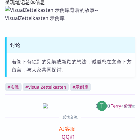
呈现笔记总体信息
讨论
若阁下有独到的见解或新颖的想法，诚邀您在文章下方
留言，与大家共同探讨。
#
实践
#
VisualZettelkasten
#
示例库
0
0
分享
Terry
4篇文章
反馈交流
AI 客服
QQ群