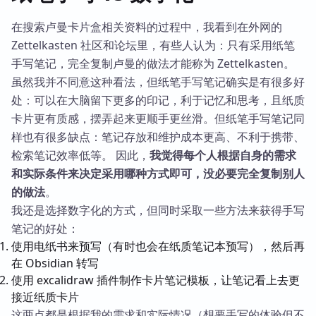
在搜索卢曼卡片盒相关资料的过程中，我看到在外网的
Zettelkasten 社区和论坛里，有些人认为：只有采用纸笔
手写笔记，完全复制卢曼的做法才能称为 Zettelkasten。
虽然我并不同意这种看法，但纸笔手写笔记确实是有很多好
处：可以在大脑留下更多的印记，利于记忆和思考，且纸质
卡片更有质感，摆弄起来更顺手更丝滑。但纸笔手写笔记同
样也有很多缺点：笔记存放和维护成本更高、不利于携带、
检索笔记效率低等。 因此，
我觉得每个人根据自身的需求
和实际条件来决定采用哪种方式即可，没必要完全复制别人
的做法
。
我还是选择数字化的方式，但同时采取一些方法来获得手写
笔记的好处：
使用电纸书来预写（有时也会在纸质笔记本预写），然后再
在 Obsidian 转写
使用 excalidraw 插件制作卡片笔记模板，让笔记看上去更
接近纸质卡片
这两点都是根据我的需求和实际情况（想要手写的体验但不