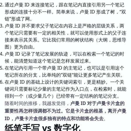
通过卢曼 ID 来连接笔记，跟在笔记内直接引用另一个笔记
形成的连接十分不一样。简单来说，卢曼 ID 形成了树，“双
链”形成了网。
卢曼 ID 并不要求父子笔记在内容上是严格的层级关系，两
个笔记只需要有一定的相关性，就可以使用形式上的父子连
接来表示其关系。它比我们常用的树状结构（大纲，思维导
图）更为自由。
卢曼 ID 记录了笔记发展的轨迹，可以在检索一个笔记的时
候，能清楚知道这个笔记是怎样发展过来。
在笔记内引用一个带卢曼 ID 的主笔记，也可以是引用这个
笔记所在的分支，比单纯的”双链“能让更多笔记产生关联。
在卢曼 ID 的基础上设计的关键词索引，更是精妙。一个关
键词只需要标记少量的主笔记作为入口点，在检索时，就能
得到一个（或少量几个）已经带有一定结构的笔记分支。
随着时间的推移，我越发觉得，
卢曼 ID 对于卢曼卡片盒的
重要性再怎样强调都不为过。它是卡片盒的根基，离开卢曼
ID，卢曼卡片盒很多独有的特点和功能将会失去
。
纸笔手写 vs 数字化