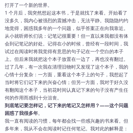
打开了一个新的世界。
1 个月后，我突然想起这本书，于是就找了来看。开始看了
没多久，我内心被强烈的震撼冲击，无法平静。我隐隐约约
地觉得，困惑我多年的一个问题，似乎答案正在向我靠近。
从小就听师长们说：记笔记很重要！但一直以来我都没有体
会到记笔记的好处。记得在小的时候，曾经有一段时间，我
试过在阅读时将我觉得有意思的句子记在一个空白的本子
上。但后来我就把这个本子放置在一边了，再也没有翻过。
过了几年，有一次我在清理旧物时又发现了这个本子，我的
心情十分复杂：一方面，重看这个本子上的句子，我想起了
当时将它们记下来的兴奋心情；但另一方面，我对于好久没
有翻阅这个本子，当初花时间认真记下来的句子没有产生任
何的作用而感到十分沮丧。
到底笔记要怎样记，记下来的笔记又怎样用？——这个问题
困惑了我很多年
。
我一直有阅读的习惯，每年都会找一些感兴趣的书来看。但
多年来，我从不会在阅读时记任何笔记。我对此的解释是：