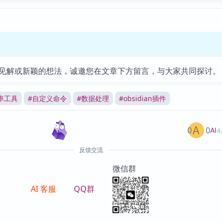
见解或新颖的想法，诚邀您在文章下方留言，与大家共同探讨。
率工具
#
自定义命令
#
数据处理
#
obsidian插件
0
0
AI
4
反馈交流
微信群
AI 客服
QQ群