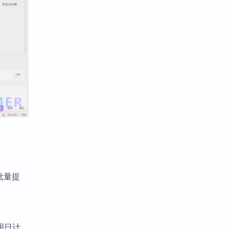
批量提
明日计