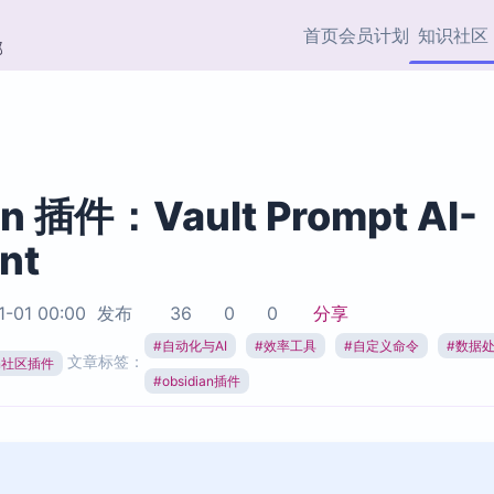
首页
会员计划
知识社区
部
快捷入口
插件与市场
效率产品
社区首页
Obsidian 插件
最近更新
插件市场与国内加速下
Ma
主题标签
载
Ob
an 插件：Vault Prompt AI-
协作者
nt
视频教程
PKMer Market
Th
加速访问 Obsidian 官方
PK
Top5
热门链接
市场
插
1-01 00:00
发布
36
0
0
分享
Zotero 专题
#
自动化与AI
#
效率工具
#
自定义命令
#
数据
Zotero 插件
挂
文章标签：
Obsidian 专题
ian社区插件
Zotero 插件资源与加速
各
#
obsidian插件
Obsidian 核心插
服务
面
Obsidian 社区插
知识管理
ZK
Zet