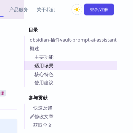
产品服务
关于我们
登录/注册
目录
教程资源
obsidian-插件vault-prompt-ai-assistant
Simple MindMap
Obsidian 教程
New
rkdown 一键成图的
基础用法、插件与外观
概述
sidian 思维导图插件
片段
主要功能
适用场景
ino
Obsidian 主题
核心特色
Mer 出品的闪念笔记
主题下载与外观美化
件
使用建议
Zotero 教程
处理
件集市
Zotero 使用与插件教程
参与贡献
类挂件，丰富笔记页
件
快速反馈
件
修改文章
 卡实例库
获取全文
telkasten 实践示例