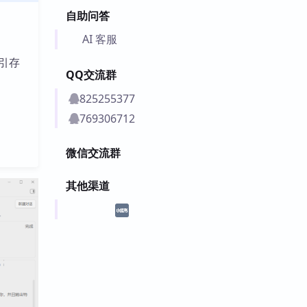
自助问答
AI 客服
引存
QQ交流群
825255377
769306712
微信交流群
其他渠道