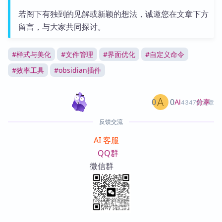
若阁下有独到的见解或新颖的想法，诚邀您在文章下方
留言，与大家共同探讨。
#
样式与美化
#
文件管理
#
界面优化
#
自定义命令
#
效率工具
#
obsidian插件
0
0
分享
AI
4347篇文章
反馈交流
AI 客服
QQ群
微信群