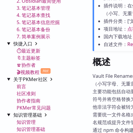
2. Obsidian最简使用
插件说明：在
3. 笔记基本管理
（小写、无重音
4. 笔记基本查找
插件分类：[‘文件管
5. 笔记基本信息挖掘
项目地址：
点
6. 笔记基本备份
7. 简单案例展示
国内下载地址
快捷入口
自述文件：
R
⏱️最近更新
🔖主题标签
概述
🧣协作者
Hot
🎬视频教程
Vault File R
关于PKMer社区
（小写字母、无重
前言
主要功能包括自动
社区准则
符号并将空格替换
协作者指南
他非法字符会被转
PKMer常见问题
需要统一文件名格式
知识管理基础
知识管理
名规范或提升文件
知识管理基础
通过 npm 命令构