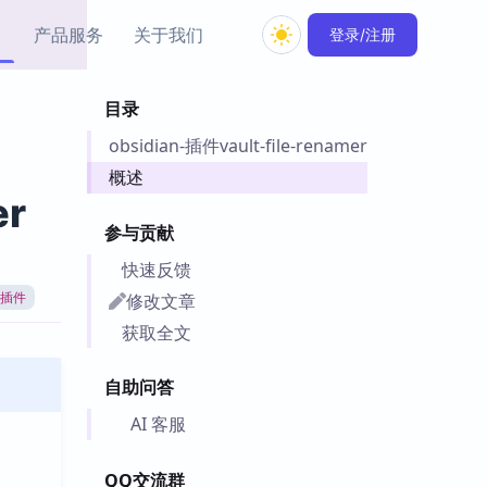
产品服务
关于我们
登录/注册
目录
教程资源
obsidian-插件vault-file-renamer
Simple MindMap
Obsidian 教程
New
rkdown 一键成图的
基础用法、插件与外观
概述
sidian 思维导图插件
片段
er
参与贡献
ino
Obsidian 主题
快速反馈
Mer 出品的闪念笔记
主题下载与外观美化
件
修改文章
an插件
Zotero 教程
获取全文
件集市
Zotero 使用与插件教程
类挂件，丰富笔记页
自助问答
件
件
AI 客服
 卡实例库
telkasten 实践示例
QQ交流群