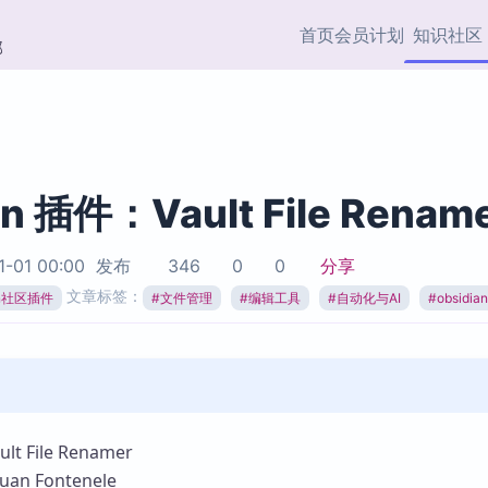
首页
会员计划
知识社区
部
快捷入口
插件与市场
效率产品
社区首页
Obsidian 插件
最近更新
插件市场与国内加速下
Ma
主题标签
载
Ob
an 插件：Vault File Renam
协作者
视频教程
PKMer Market
Th
1-01 00:00
发布
346
0
0
分享
加速访问 Obsidian 官方
PK
Top5
文章标签：
热门链接
市场
插
ian社区插件
#
文件管理
#
编辑工具
#
自动化与AI
#
obsidi
Zotero 专题
Zotero 插件
挂
Obsidian 专题
Zotero 插件资源与加速
各
Obsidian 核心插
服务
面
Obsidian 社区插
知识管理
ZK
 File Renamer
Zet
n Fontenele