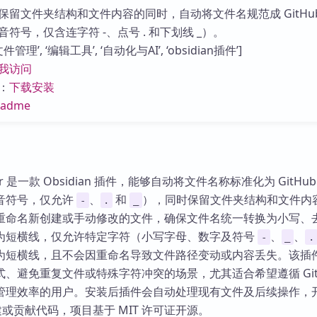
库
保留文件夹结构和文件内容的同时，自动将文件名规范成 GitHub
符号，仅含连字符 -、点号 . 和下划线 _）。
理’, ‘编辑工具’, ‘自动化与AI’, ‘obsidian插件’]
我访问
：
下载安装
eadme
enamer 是一款 Obsidian 插件，能够自动将文件名称标准化为 GitHu
音符号，仅允许
、
和
），同时保留文件夹结构和文件内
-
.
_
重命名新创建或手动修改的文件，确保文件名统一转换为小写、
为短横线，仅允许特定字符（小写字母、数字及符号
、
、
-
_
.
为短横线，且不会因重命名导致文件路径变动或内容丢失。该插
、避免重复文件或特殊字符冲突的场景，尤其适合希望遵循 GitH
管理效率的用户。安装后插件会自动处理现有文件及后续操作，
建或贡献代码，项目基于 MIT 许可证开源。