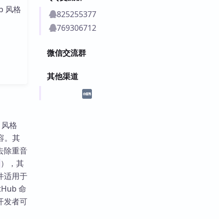
 风格
825255377
769306712
微信交流群
其他渠道
b 风格
容。其
去除重音
），其
件适用于
ub 命
开发者可