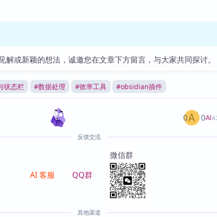
见解或新颖的想法，诚邀您在文章下方留言，与大家共同探讨。
与状态栏
#
数据处理
#
效率工具
#
obsidian插件
0
0
AI
4
反馈交流
微信群
AI 客服
QQ群
其他渠道