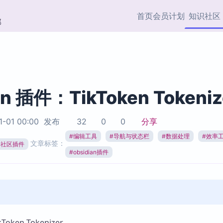
首页
会员计划
知识社区
部
快捷入口
插件与市场
效率产品
社区首页
Obsidian 插件
最近更新
插件市场与国内加速下
Ma
主题标签
载
Ob
an 插件：TikToken Tokeniz
协作者
视频教程
PKMer Market
Th
1-01 00:00
发布
32
0
0
分享
加速访问 Obsidian 官方
PK
Top5
热门链接
市场
插
#
编辑工具
#
导航与状态栏
#
数据处理
#
效率
文章标签：
ian社区插件
Zotero 专题
#
obsidian插件
Zotero 插件
挂
Obsidian 专题
Zotero 插件资源与加速
各
Obsidian 核心插
服务
面
Obsidian 社区插
知识管理
ZK
Zet
ken Tokenizer