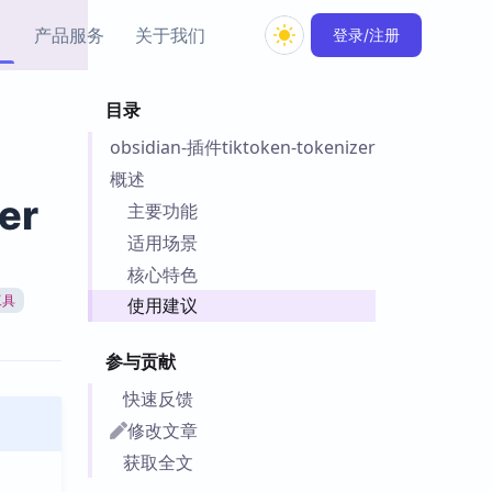
产品服务
关于我们
登录/注册
目录
教程资源
obsidian-插件tiktoken-tokenizer
Simple MindMap
Obsidian 教程
New
rkdown 一键成图的
基础用法、插件与外观
概述
sidian 思维导图插件
片段
er
主要功能
适用场景
ino
Obsidian 主题
核心特色
Mer 出品的闪念笔记
主题下载与外观美化
件
工具
使用建议
Zotero 教程
件集市
Zotero 使用与插件教程
参与贡献
类挂件，丰富笔记页
件
快速反馈
件
修改文章
 卡实例库
获取全文
telkasten 实践示例