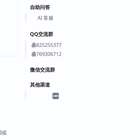
自助问答
AI 客服
QQ交流群
825255377
769306712
微信交流群
其他渠道
I或