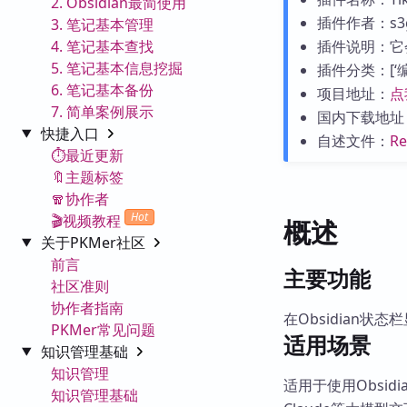
2. Obsidian最简使用
插件作者：s3g
3. 笔记基本管理
4. 笔记基本查找
插件说明：它
5. 笔记基本信息挖掘
插件分类：[‘编辑
6. 笔记基本备份
项目地址：
点
7. 简单案例展示
国内下载地址
快捷入口
自述文件：
R
⏱️最近更新
🔖主题标签
🧣协作者
Hot
🎬视频教程
概述
关于PKMer社区
前言
主要功能
社区准则
协作者指南
在Obsidian状态
PKMer常见问题
适用场景
知识管理基础
知识管理
适用于使用Obsi
知识管理基础