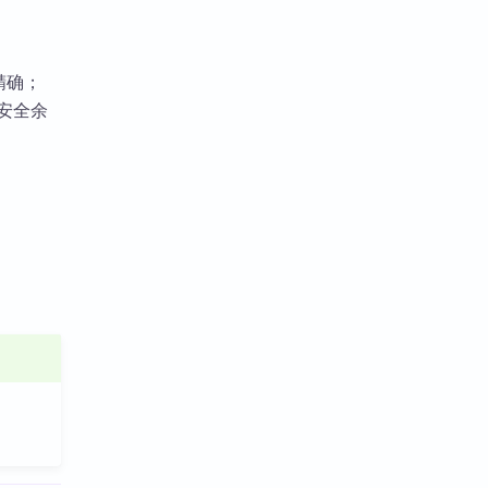
精确；
%安全余