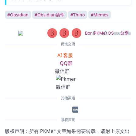
#
Obsidian
#
Obsidian插件
#
Thino
#
Memos
0
0
分享
Bon
,
PKMer
,
OS
666篇文章
反馈交流
AI 客服
QQ群
微信群
其他渠道
版权声明
版权声明：所有 PKMer 文章如果需要转载，请附上原文出