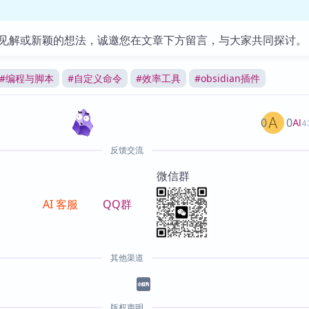
见解或新颖的想法，诚邀您在文章下方留言，与大家共同探讨。
#
编程与脚本
#
自定义命令
#
效率工具
#
obsidian插件
0
0
AI
4
反馈交流
微信群
AI 客服
QQ群
其他渠道
版权声明