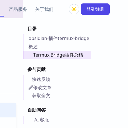
产品服务
关于我们
登录/注册
目录
教程资源
obsidian-插件termux-bridge
Simple MindMap
Obsidian 教程
New
rkdown 一键成图的
基础用法、插件与外观
概述
sidian 思维导图插件
片段
Termux Bridge插件总结
ino
Obsidian 主题
参与贡献
Mer 出品的闪念笔记
主题下载与外观美化
件
快速反馈
Zotero 教程
修改文章
件集市
Zotero 使用与插件教程
获取全文
类挂件，丰富笔记页
件
自助问答
件
 卡实例库
AI 客服
telkasten 实践示例