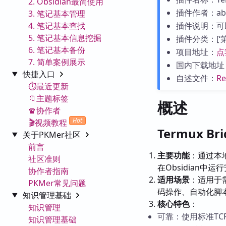
2. Obsidian最简使用
插件作者：abd
3. 笔记基本管理
4. 笔记基本查找
插件说明：可以
5. 笔记基本信息挖掘
插件分类：[‘第三
6. 笔记基本备份
项目地址：
点
7. 简单案例展示
国内下载地址
快捷入口
自述文件：
R
⏱️最近更新
🔖主题标签
概述
🧣协作者
Hot
🎬视频教程
Termux B
关于PKMer社区
前言
主要功能
：通过本地
社区准则
在Obsidian中运
协作者指南
适用场景
：适用于需
PKMer常见问题
码操作、自动化脚
知识管理基础
核心特色
：
知识管理
可靠：使用标准TC
知识管理基础