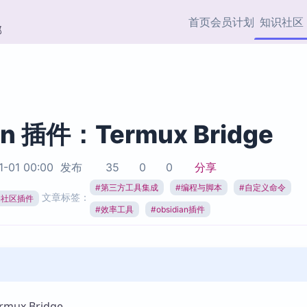
首页
会员计划
知识社区
部
快捷入口
插件与市场
效率产品
社区首页
Obsidian 插件
最近更新
插件市场与国内加速下
Ma
主题标签
载
Ob
an 插件：Termux Bridge
协作者
视频教程
PKMer Market
Th
1-01 00:00
发布
35
0
0
分享
加速访问 Obsidian 官方
PK
Top5
热门链接
市场
插
#
第三方工具集成
#
编程与脚本
#
自定义命令
文章标签：
ian社区插件
Zotero 专题
#
效率工具
#
obsidian插件
Zotero 插件
挂
Obsidian 专题
Zotero 插件资源与加速
各
Obsidian 核心插
服务
面
Obsidian 社区插
知识管理
ZK
Zet
ux Bridge