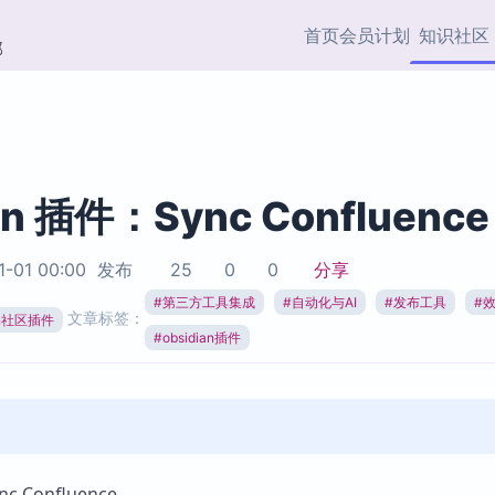
首页
会员计划
知识社区
部
快捷入口
插件与市场
效率产品
社区首页
Obsidian 插件
最近更新
插件市场与国内加速下
Ma
主题标签
载
Ob
an 插件：Sync Confluence
协作者
视频教程
PKMer Market
Th
1-01 00:00
发布
25
0
0
分享
加速访问 Obsidian 官方
PK
Top5
热门链接
市场
插
#
第三方工具集成
#
自动化与AI
#
发布工具
#
文章标签：
ian社区插件
Zotero 专题
#
obsidian插件
Zotero 插件
挂
Obsidian 专题
Zotero 插件资源与加速
各
Obsidian 核心插
服务
面
Obsidian 社区插
知识管理
ZK
Zet
 Confluence