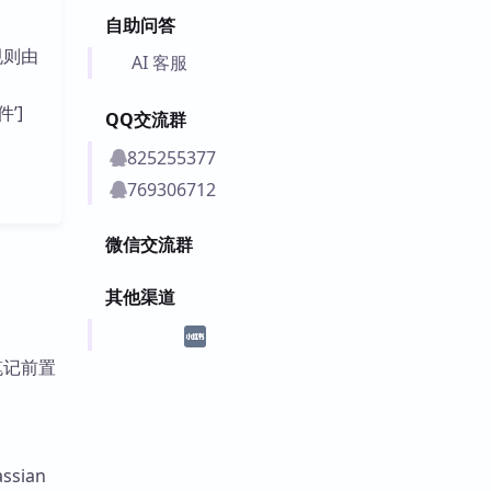
自助问答
规则由
AI 客服
件’]
QQ交流群
825255377
769306712
微信交流群
其他渠道
过笔记前置
sian