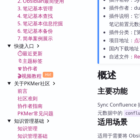
2. Obsidian最简使用
插件作者：dua
3. 笔记基本管理
4. 笔记基本查找
插件说明：它
5. 笔记基本信息挖掘
笔记前置元数据里
6. 笔记基本备份
插件分类：[‘第三
7. 简单案例展示
项目地址：
点
快捷入口
国内下载地址
⏱️最近更新
自述文件：
R
🔖主题标签
🧣协作者
概述
Hot
🎬视频教程
关于PKMer社区
主要功能
前言
社区准则
Sync Conflue
协作者指南
元数据中的
PKMer常见问题
confl
适用场景
知识管理基础
知识管理
适用于需要将 Obsid
知识管理基础