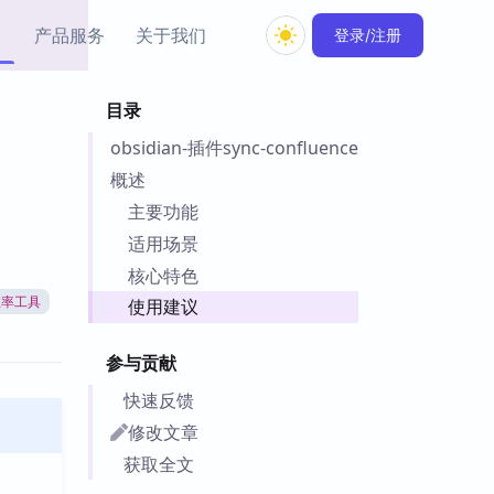
产品服务
关于我们
登录/注册
目录
教程资源
obsidian-插件sync-confluence
Simple MindMap
Obsidian 教程
New
rkdown 一键成图的
基础用法、插件与外观
概述
sidian 思维导图插件
片段
主要功能
适用场景
ino
Obsidian 主题
核心特色
Mer 出品的闪念笔记
主题下载与外观美化
件
效率工具
使用建议
Zotero 教程
件集市
Zotero 使用与插件教程
参与贡献
类挂件，丰富笔记页
件
快速反馈
件
修改文章
 卡实例库
获取全文
telkasten 实践示例