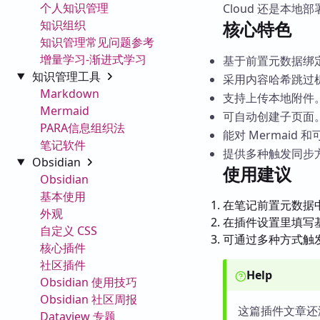
个人知识管理
Cloud 还是本地部署的 
知识组织
核心特色
知识管理常见问题参考
增量学习-渐进式学习
基于前置元数据绑
知识管理工具
采用内容哈希跳过
Markdown
支持上传本地附件
Mermaid
可自动创建子页面
PARA信息组织法
能对 Mermaid 
笔记软件
提供多种触发同步
Obsidian
使用建议
Obsidian
基本使用
在笔记前置元数据
外观
在插件设置里填写基础
自定义 CSS
可通过多种方式触
核心插件
社区插件
Help
Obsidian 使用技巧
Obsidian 社区周报
这篇插件文章还
Dataview 专题